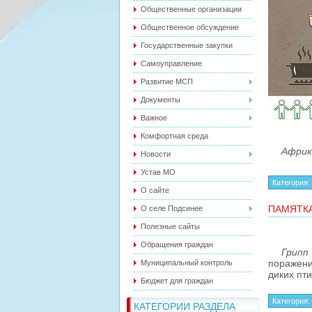
Общественные организации
Общественное обсуждение
Государственные закупки
Самоуправление
Развитие МСП
Документы
Важное
Комфортная среда
Афри
Новости
Устав МО
Категория:
О сайте
ПАМЯТКА
О селе Подсинее
Полезные сайты
Обращения граждан
Грипп
поражен
Муниципальный контроль
диких пт
Бюджет для граждан
Категория:
КАТЕГОРИИ РАЗДЕЛА