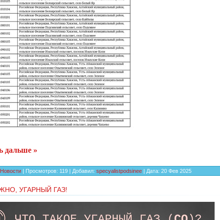
ь дальше »
Новости
|
Просмотров:
119
|
Добавил:
specyalistpodsinee
|
Дата:
20 Фев 2025
НО, УГАРНЫЙ ГАЗ!