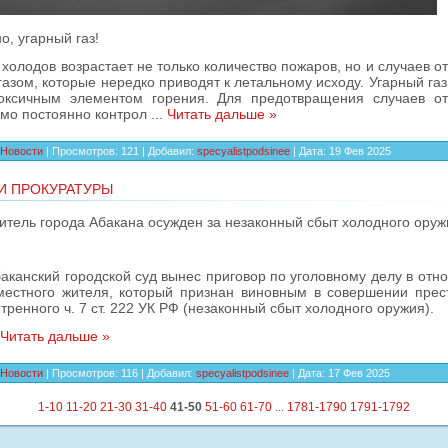
о, угарный газ!
 холодов возрастает не только количество пожаров, но и случаев о
газом, которые нередко приводят к летальному исходу. Угарный газ
оксичным элементом горения. Для предотвращения случаев от
мо постоянно контрол
...
Читать дальше »
Новости
|
Просмотров:
121
|
Добавил:
specyalistpodsinee
|
Дата:
19 Фев 2025
И ПРОКУРАТУРЫ
итель города Абакана осужден за незаконный сбыт холодного оруж
аканский городской суд вынес приговор по уголовному делу в отн
местного жителя, который признан виновным в совершении прес
ренного ч. 7 ст. 222 УК РФ (незаконный сбыт холодного оружия).
.
Читать дальше »
Новости
|
Просмотров:
116
|
Добавил:
specyalistpodsinee
|
Дата:
17 Фев 2025
1-10
11-20
21-30
31-40
41-50
51-60
61-70
...
1781-1790
1791-1792