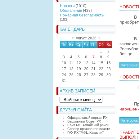
Новости
[1010]
НОВОСТ
Объявления
[438]
Пожарная безопасность
В
[103]
приобрет
КАЛЕНДАРЬ
«
Август 2026
»
В
заключен
Пн
Вт
Ср
Чт
Пт
Сб
Вс
Республи
1
2
без це
...
3
4
5
6
7
8
9
10
11
12
13
14
15
16
Категория:
17
18
19
20
21
22
23
24
25
26
27
28
29
30
НОВОСТ
31
АРХИВ ЗАПИСЕЙ
П
нарушени
ДРУЗЬЯ САЙТА
Официальный портал РХ
Категория:
Верховный Совет РХ
Сайт МО Алтайский район
Сервер органов гос.власти
ПРАВИТ
ГАУ РХ "МФЦ Хакасии"
ВЫПОЛН