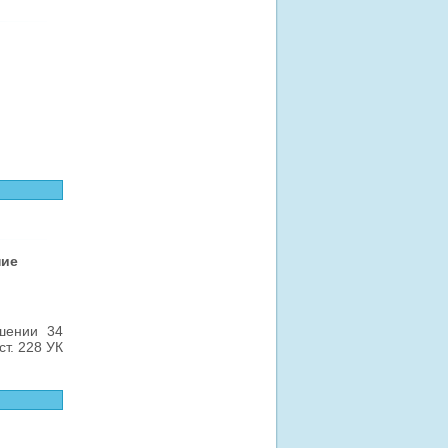
ние
шении 34
ст. 228 УК