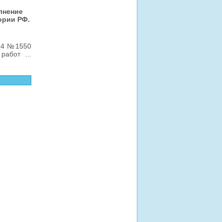
лнение
ории РФ.
024 №1550
х работ
...