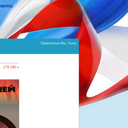
овета
Приветствую Вас
,
Гость
...
179
180
»