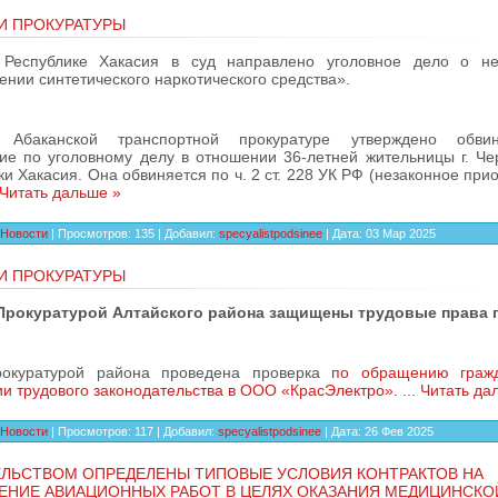
И ПРОКУРАТУРЫ
 Республике Хакасия в суд направлено уголовное дело о не
ении синтетического наркотического средства».
 Абаканской транспортной прокуратуре утверждено обвин
ие по уголовному делу в отношении 36-летней жительницы г. Че
ки Хакасия. Она обвиняется по ч. 2 ст. 228 УК РФ (незаконное при
Читать дальше »
Новости
|
Просмотров:
135
|
Добавил:
specyalistpodsinee
|
Дата:
03 Мар 2025
И ПРОКУРАТУРЫ
Прокуратурой Алтайского района защищены трудовые права 
рокуратурой района проведена проверка
по обращению граж
и трудового законодательства в ООО «КрасЭлектро».
...
Читать да
Новости
|
Просмотров:
117
|
Добавил:
specyalistpodsinee
|
Дата:
26 Фев 2025
ЕЛЬСТВОМ ОПРЕДЕЛЕНЫ ТИПОВЫЕ УСЛОВИЯ КОНТРАКТОВ НА
ЕНИЕ АВИАЦИОННЫХ РАБОТ В ЦЕЛЯХ ОКАЗАНИЯ МЕДИЦИНСКО