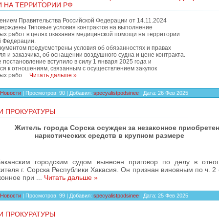
 НА ТЕРРИТОРИИ РФ
ением Правительства Российской Федерации от 14.11.2024
верждены Типовые условия контрактов на выполнение
ых работ в целях оказания медицинской помощи на территории
й Федерации.
кументом предусмотрены условия об обязанностях и правах
я и заказчика, об оснащении воздушного судна и цене контракта.
постановление вступило в силу 1 января 2025 года и
ся к отношениям, связанным с осуществлением закупок
ых рабо
...
Читать дальше »
Новости
|
Просмотров:
90
|
Добавил:
specyalistpodsinee
|
Дата:
26 Фев 2025
И ПРОКУРАТУРЫ
Житель города Сорска осужден за незаконное приобрете
наркотических средств в крупном размере
баканским городским судом вынесен приговор по делу в отно
ителя г. Сорска Республики Хакасия. Он признан виновным по ч. 2 
конное при
...
Читать дальше »
Новости
|
Просмотров:
99
|
Добавил:
specyalistpodsinee
|
Дата:
25 Фев 2025
И ПРОКУРАТУРЫ