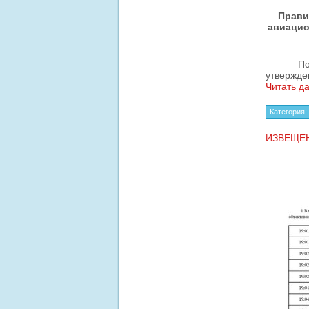
Прави
авиацио
По
утвержд
Читать д
Категория:
ИЗВЕЩЕ