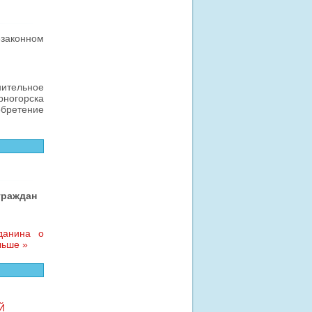
законном
ительное
рногорска
обретение
граждан
данина о
льше »
Й