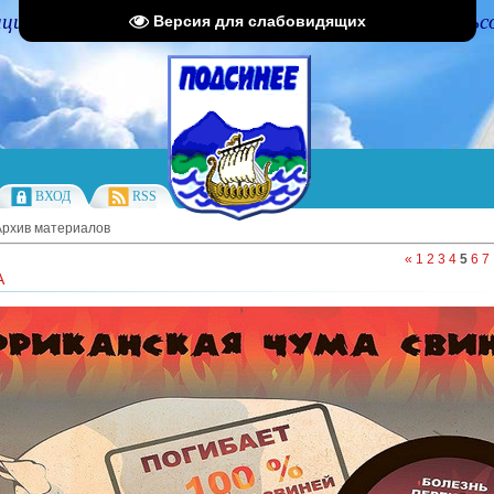
циальный портал Администрации Подсинского сельс
Версия для слабовидящих
ВХОД
RSS
Архив материалов
«
1
2
3
4
5
6
7
А