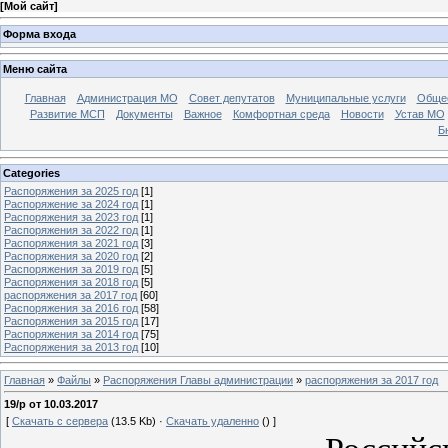
[
Мой сайт
]
Форма входа
Меню сайта
Главная
Администрация МО
Совет депутатов
Муниципальные услуги
Общес
Развитие МСП
Документы
Важное
Комфортная среда
Новости
Устав МО
Б
Categories
Распоряжения за 2025 год
[1]
Распоряжение за 2024 год
[1]
Распоряжения за 2023 год
[1]
Распоряжения за 2022 год
[1]
Распоряжения за 2021 год
[3]
Распоряжения за 2020 год
[2]
Распоряжения за 2019 год
[5]
Распоряжения за 2018 год
[5]
распоряжения за 2017 год
[60]
Распоряжения за 2016 год
[58]
Распоряжения за 2015 год
[17]
Распоряжения за 2014 год
[75]
Распоряжения за 2013 год
[10]
Главная
»
Файлы
»
Распоряжения Главы администрации
»
распоряжения за 2017 год
19/р от 10.03.2017
[
Скачать с сервера
(13.5 Kb) ·
Скачать удаленно
() ]