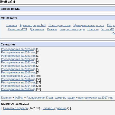
[
Мой сайт
]
Форма входа
Меню сайта
Главная
Администрация МО
Совет депутатов
Муниципальные услуги
Общес
Развитие МСП
Документы
Важное
Комфортная среда
Новости
Устав МО
Б
Categories
Распоряжения за 2025 год
[1]
Распоряжение за 2024 год
[1]
Распоряжения за 2023 год
[1]
Распоряжения за 2022 год
[1]
Распоряжения за 2021 год
[3]
Распоряжения за 2020 год
[2]
Распоряжения за 2019 год
[5]
Распоряжения за 2018 год
[5]
распоряжения за 2017 год
[60]
Распоряжения за 2016 год
[58]
Распоряжения за 2015 год
[17]
Распоряжения за 2014 год
[75]
Распоряжения за 2013 год
[10]
Главная
»
Файлы
»
Распоряжения Главы администрации
»
распоряжения за 2017 год
№36\р ОТ 13.06.2017
[
Скачать с сервера
(14.2 Kb) ·
Скачать удаленно
() ]