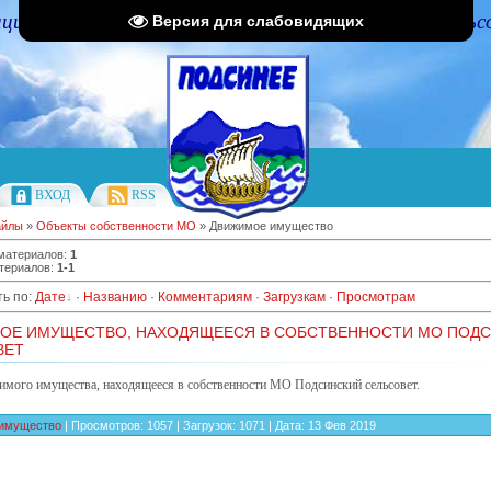
циальный портал Администрации Подсинского сельс
Версия для слабовидящих
ВХОД
RSS
айлы
»
Объекты собственности МО
» Движимое имущество
 материалов
:
1
териалов
:
1-1
ь по
:
Дате
·
Названию
·
Комментариям
·
Загрузкам
·
Просмотрам
ОЕ ИМУЩЕСТВО, НАХОДЯЩЕЕСЯ В СОБСТВЕННОСТИ МО ПОД
ВЕТ
имого имущества, находящееся в собственности МО Подсинский сельсовет.
имущество
|
Просмотров:
1057
|
Загрузок:
1071
|
Дата:
13 Фев 2019