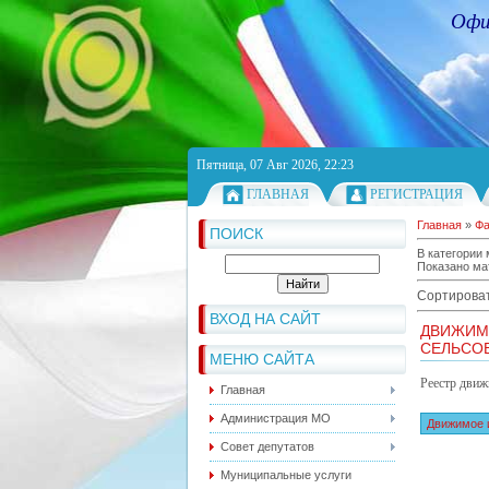
Офи
Пятница, 07 Авг 2026, 22:23
ГЛАВНАЯ
РЕГИСТРАЦИЯ
Главная
»
Ф
ПОИСК
В категории
Показано ма
Сортироват
ВХОД НА САЙТ
ДВИЖИМ
СЕЛЬСО
МЕНЮ САЙТА
Реестр движ
Главная
Администрация МО
Движимое 
Совет депутатов
Муниципальные услуги