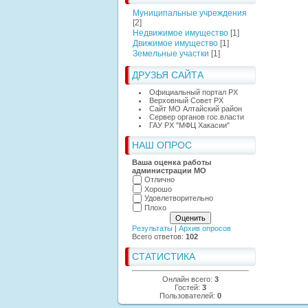
Муниципальные учреждения
[2]
Недвижимое имущество
[1]
Движимое имущество
[1]
Земельные участки
[1]
ДРУЗЬЯ САЙТА
Официальный портал РХ
Верховный Совет РХ
Сайт МО Алтайский район
Сервер органов гос.власти
ГАУ РХ "МФЦ Хакасии"
НАШ ОПРОС
Ваша оценка работы
администрации МО
Отлично
Хорошо
Удовлетворительно
Плохо
Результаты
|
Архив опросов
Всего ответов:
102
СТАТИСТИКА
Онлайн всего:
3
Гостей:
3
Пользователей:
0