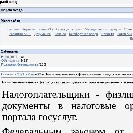
[
Мой сайт
]
Форма входа
Меню сайта
Главная
Администрация МО
Совет депутатов
Муниципальные услуги
Общес
Развитие МСП
Документы
Важное
Комфортная среда
Новости
Устав МО
Б
Categories
Новости
[1010]
Объявления
[438]
Пожарная безопасность
[103]
Главная
»
2023
»
Май
»
12
» Налогоплательщики - физлица смогут получать и отправл
Налогоплательщики - физлица смогут получать и отправлять документы в нал
Налогоплательщики - физли
документы в налоговые ор
портала госуслуг.
Федеральным законом от