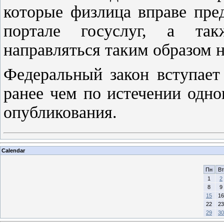
которые физлица вправе пре
портале госуслуг, а та
направляться таким образом 
Федеральный закон вступает
ранее чем по истечении одно
опубликования.
Calendar
Пн
Вт
1
2
8
9
15
16
22
23
29
30