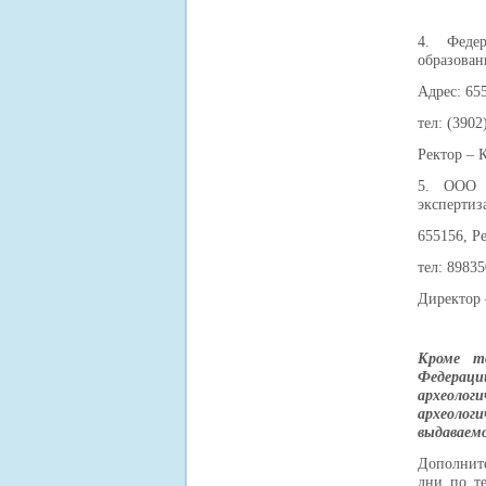
4. Федер
образован
Адрес: 655
тел: (3902
Ректор – 
5. ООО «
экспертиз
655156, Ре
тел: 8983
Директор 
Кроме то
Федераци
археоло
археологи
выдаваемо
Дополните
дни по т