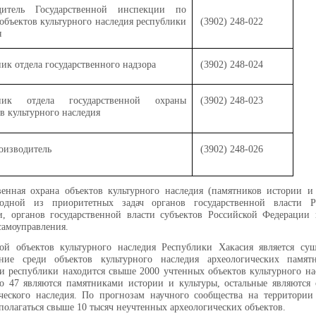
дитель Государственной инспекции по
объектов культурного наследия республики
(3902) 248-022
я
ик отдела государственного надзора
(3902) 248-024
ьник отдела государственной охраны
(3902) 248-023
в культурного наследия
оизводитель
(3902) 248-026
венная охрана объектов культурного наследия (памятников истории и
 одной из приоритетных задач органов государственной власти Р
, органов государственной власти субъектов Российской Федерации 
самоуправления.
ой объектов культурного наследия Республики Хакасия является сущ
ание среди объектов культурного наследия археологических памят
и республики находится свыше 2000 учтенных объектов культурного на
о 47 являются памятниками истории и культуры, остальные являются 
ического наследия. По прогнозам научного сообщества на территори
полагаться свыше 10 тысяч неучтенных археологических объектов.