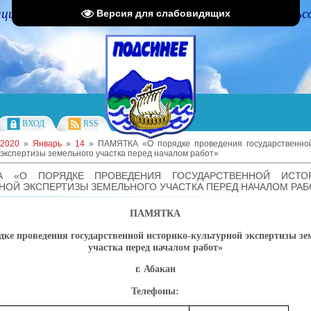
циальный портал Администрации Подсинского сельс
Версия для слабовидящих
ВХОД
RSS
2020
»
Январь
»
14
» ПАМЯТКА «О порядке проведения государственной
 экспертизы земельного участка перед началом работ»
А «О ПОРЯДКЕ ПРОВЕДЕНИЯ ГОСУДАРСТВЕННОЙ ИСТОР
НОЙ ЭКСПЕРТИЗЫ ЗЕМЕЛЬНОГО УЧАСТКА ПЕРЕД НАЧАЛОМ РАБ
ПАМЯТКА
дке проведения государственной историко-культурной экспертизы зе
участка перед началом работ»
г. Абакан
Телефоны: