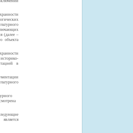
включении
хранности
логических
ультурного
включающих
я (далее –
о объекта
ранности
историко-
нтацией в
ментации
льтурного
турного
смотрена
ледующие
 является