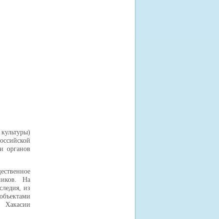
 культуры)
оссийской
и органов
ественное
ников. На
следия, из
объектами
и Хакасии