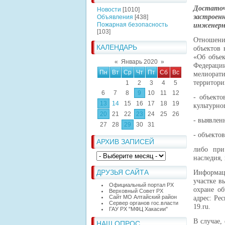
Достато
Новости
[1010]
застрое
Объявления
[438]
Пожарная безопасность
инженерн
[103]
Отношения
КАЛЕНДАРЬ
объектов 
«Об объек
«
Январь 2020
»
Федерации
Пн
Вт
Ср
Чт
Пт
Сб
Вс
мелиорат
территори
1
2
3
4
5
6
7
8
9
10
11
12
- объекто
13
14
15
16
17
18
19
культурно
20
21
22
23
24
25
26
- выявлен
27
28
29
30
31
- объекто
АРХИВ ЗАПИСЕЙ
либо при
наследия,
ДРУЗЬЯ САЙТА
Информац
участке в
Официальный портал РХ
охране об
Верховный Совет РХ
Сайт МО Алтайский район
адрес: Рес
Сервер органов гос.власти
19.
ru
.
ГАУ РХ "МФЦ Хакасии"
В случае,
НАШ ОПРОС