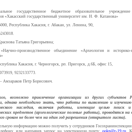
альное государственное бюджетное образовательное учреждени
ия «Хакасский государственный университет им. Н. Ф. Катанова»
000, Республика Хакасия, г. Абакан, ул. Ленина, 90,
)243018.
Краснова Татьяна Григорьевна;
Научно-производственное объединение «Археология и историко-к
а»
спублика Хакасия, г. Черногорск, рп. Пригорск, д.6Б, офис 15,
5073919, 9232133773.
– Амзараков Петр Борисович.
го, возможно привлечение организации из других субъектов Р
и, однако необходимо знать, что
работы по выявлению и изучению
гического наследия, включая работы, имеющие целью поиск и
ческих предметов (археологические полевые работы), проводятся на 
го сроком не более чем на один год разрешения (открытого листа).
льную информацию можно получить у сотрудников Госохранинспекции 
елефону, или направив запрос на электронную почту:
ookn@r-19.ru
. 