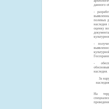
археологи
данного о
- разраб
выявленны
полевых р
наследия 
оценку во
документ
культурно
- получи
выявленн
культурн
Госохрани
- обесп
обосновы
наследия.
За нар
наследия
На терр
специали
проведени