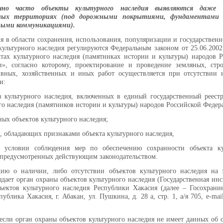
чно часто объекты культурного наследия выявляются даже 
нных территориях (под дорожными покрытиями, фундаментами
ыми коммуникациями).
 в области сохранения, использования, популяризации и государствен
культурного наследия регулируются Федеральным законом от 25.06.20
тах культурного наследия (памятниках истории и культуры) народов 
», согласно которому, проектирование и проведение земляных, стро
ивных, хозяйственных и иных работ осуществляется при отсутствии 
и:
в культурного наследия, включенных в единый государственный реест
го наследия (памятников истории и культуры) народов Российской Федер
ных объектов культурного наследия;
в, обладающих признаками объекта культурного наследия,
 условии соблюдения мер по обеспечению сохранности объекта ку
 предусмотренных действующим законодательством.
ию о наличии, либо отсутствии объектов культурного наследия на 
ыдает орган охраны объектов культурного наследия (Государственная ин
ъектов культурного наследия Республики Хакасия (далее – Госохрани
публика Хакасия, г. Абакан, ул. Пушкина, д. 28 а, стр. 1, а/я 705,
e
-
mai
 если орган охраны объектов культурного наследия не имеет данных об 