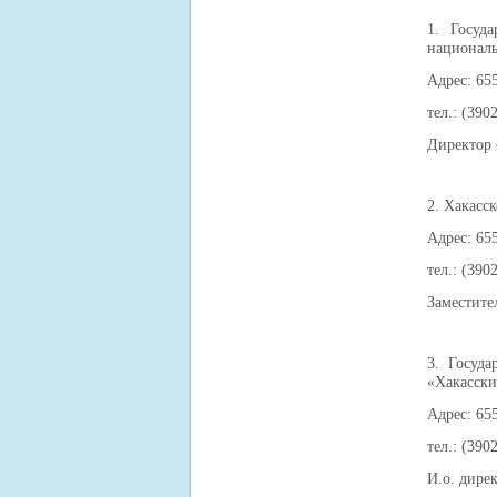
1. Госуд
националь
Адрес: 655
тел.: (390
Директор 
2. Хакасс
Адрес: 65
тел.: (390
Заместите
3. Госуда
«Хакасски
Адрес: 655
тел.: (390
И.о. дире