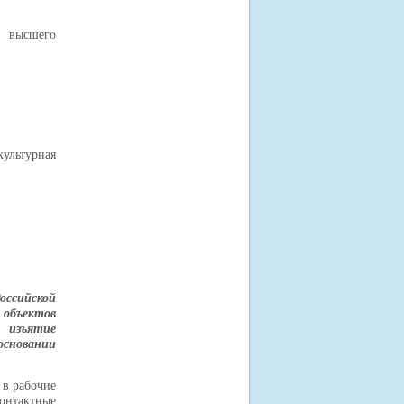
е высшего
ультурная
оссийской
 объектов
 изъятие
основании
в рабочие
Контактные