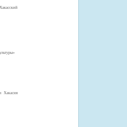
Хакасский
ультуры»
и Хакасия