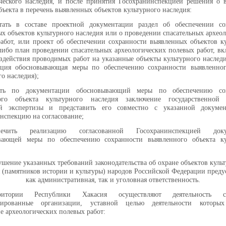
ческого наследия, и после принятия Госохранинспекцией решения о 
бъекта в перечень выявленных объектов культурного наследия:
отать в составе проектной документации раздел об обеспечении со
х объектов культурного наследия или о проведении спасательных архео
абот, или проект об обеспечении сохранности выявленных объектов к
либо план проведении спасательных археологических полевых работ, 
здействия проводимых работ на указанные объекты культурного наследи
ация обосновывающая меры по обеспечению сохранности выявленног
го наследия);
ть по документации обосновывающий меры по обеспечению сох
ого объекта культурного наследия заключение государственной 
ой экспертизы и представить его совместно с указанной докуме
нспекцию на согласование;
ечить реализацию согласованной Госохранинспекцией доку
вающей меры по обеспечению сохранности выявленного объекта ку
ушение указанных требований законодательства об охране объектов куль
 (памятников истории и культуры) народов Российской Федерации преду
как административная, так и уголовная ответственность.
итории Республики Хакасия осуществляют деятельность с
зированные организации, уставной целью деятельности которых
е археологических полевых работ: