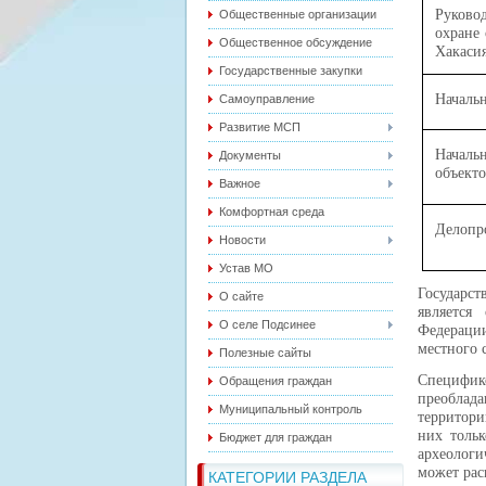
Руково
Общественные организации
охране 
Общественное обсуждение
Хакаси
Государственные закупки
Начальн
Самоуправление
Развитие МСП
Начал
Документы
объекто
Важное
Комфортная среда
Делопр
Новости
Устав МО
Государст
О сайте
является
О селе Подсинее
Федерации
местного 
Полезные сайты
Специфик
Обращения граждан
преоблад
Муниципальный контроль
территори
них тольк
Бюджет для граждан
археолог
может рас
КАТЕГОРИИ РАЗДЕЛА