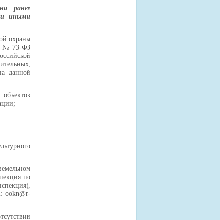
на ранее
 и иными
ной охраны
02 № 73-ФЗ
Российской
ительных,
на данной
р объектов
ации;
льтурного
земельном
спекция по
нспекция),
l
:
ookn
@
r
-
отсутствии