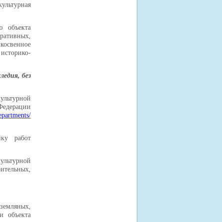
культурная
ю объекта
ративных,
косвенное
историко-
ледия,
без
культурной
 Федерации
epartments/
ику работ
ультурной
ительных,
 земляных,
и объекта