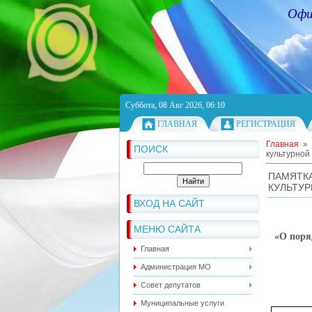
Офи
Суббота, 08 Авг 2026, 06:10
ГЛАВНАЯ
РЕГИСТРАЦИЯ
Главная
»
ПОИСК
культурной
ПАМЯТК
КУЛЬТУР
ВХОД НА САЙТ
МЕНЮ САЙТА
«
О поря
Главная
Администрация МО
Совет депутатов
Муниципальные услуги