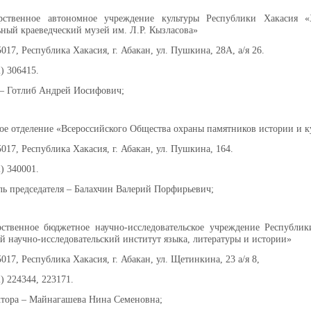
арственное автономное учреждение культуры Республики Хакасия «
ный краеведческий музей им. Л.Р. Кызласова»
017, Республика Хакасия, г. Абакан, ул. Пушкина, 28А, а/я 26.
2) 306415.
– Готлиб Андрей Иосифович;
кое отделение «Всероссийского Общества охраны памятников истории и к
5017, Республика Хакасия, г. Абакан, ул. Пушкина, 164.
2) 340001.
ль председателя – Балахчин Валерий Порфирьевич;
рственное бюджетное научно-исследовательское учреждение Республик
й научно-исследовательский институт языка, литературы и истории»
017, Республика Хакасия, г. Абакан, ул. Щетинкина, 23 а/я 8,
2) 224344, 223171.
ктора – Майнагашева Нина Семеновна;