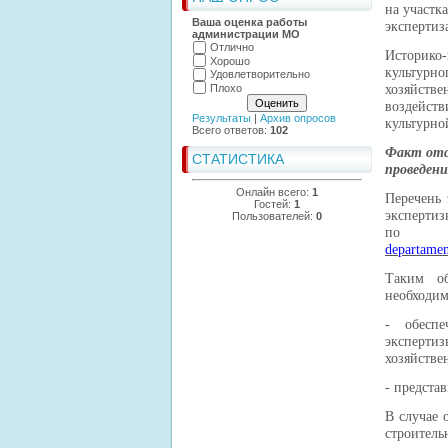
на участк
Ваша оценка работы
экспертиз
администрации МО
Отлично
Историко
Хорошо
культурн
Удовлетворительно
Плохо
хозяйстве
воздейст
Результаты
|
Архив опросов
культурно
Всего ответов:
102
Факт отс
СТАТИСТИКА
проведен
Онлайн всего:
1
Перечень 
Гостей:
1
экспертиз
Пользователей:
0
п
departamen
Таким об
необходим
- обеспе
эксперти
хозяйстве
- предста
В случае 
строител