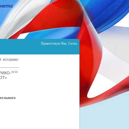
овета
Приветствую Вас
,
Гость
 историко-
ИКО-
16:01
ОТ»
мельного