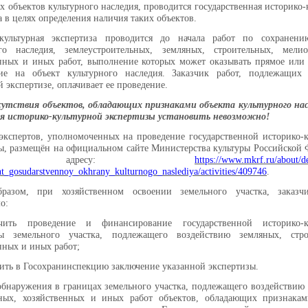
ах объектов культурного наследия, проводится государственная историко-
а в целях определения наличия таких объектов.
-культурная экспертиза проводится до начала работ по сохранени
ого наследия, землеустроительных, земляных, строительных, мелио
нных и иных работ, выполнение которых может оказывать прямое или 
вие на объект культурного наследия. Заказчик работ, подлежащих 
й экспертизе, оплачивает ее проведение.
утствия объектов, обладающих признаками объекта культурного нас
ия историко-культурной экспертизы установить невозможно!
экспертов, уполномоченных на проведение государственной историко-
ы, размещён на официальном сайте Министерства культуры Российской
о адресу:
https://www.mkrf.ru/about/d
t_gosudarstvennoy_okhrany_kulturnogo_naslediya/activities/409746
.
разом, при хозяйственном освоении земельного участка, заказч
о:
чить проведение и финансирование государственной историко-к
зы земельного участка, подлежащего воздействию земляных, стро
нных и иных работ;
вить в Госохранинспекцию заключение указанной экспертизы.
обнаружения в границах земельного участка, подлежащего воздействию
ьных, хозяйственных и иных работ объектов, обладающих признакам