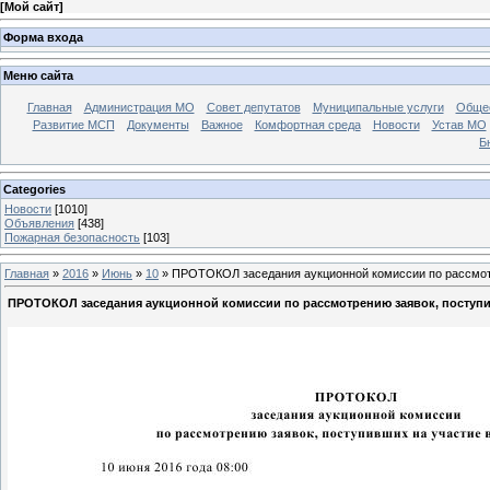
[
Мой сайт
]
Форма входа
Меню сайта
Главная
Администрация МО
Совет депутатов
Муниципальные услуги
Общес
Развитие МСП
Документы
Важное
Комфортная среда
Новости
Устав МО
Б
Categories
Новости
[1010]
Объявления
[438]
Пожарная безопасность
[103]
Главная
»
2016
»
Июнь
»
10
» ПРОТОКОЛ заседания аукционной комиссии по рассмотр
ПРОТОКОЛ заседания аукционной комиссии по рассмотрению заявок, поступи