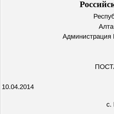
Российс
Респу
Алта
Администрация 
ПОСТ
10.0
№
с.