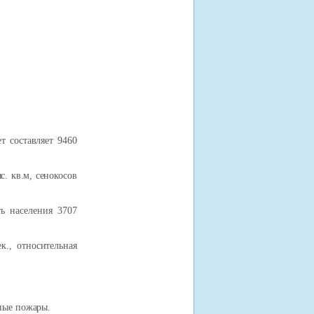
ет
составляет 9460
с. кв.м, сенокосов
ть
населения 3707
ек.,
относительная
ные пожары.