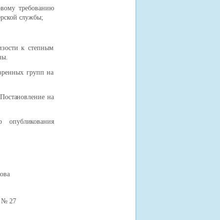
рвому требованию
ерской службы;
изости к степным
ны.
вренных групп на
Постановление на
 опубликования
а
7 № 27