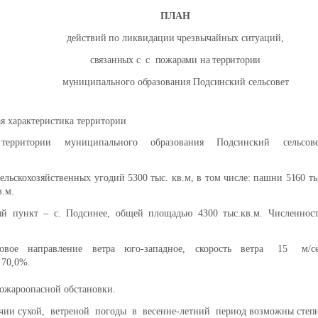
ПЛАН
действий по ликвидации чрезвычайных ситуаций,
связанных с с пожарами на территории
муниципального образования Подсинский сельсовет
я характеристика территории
территории муниципального образования Подсинский сельсов
ельскохозяйственных угодий 5300 тыс. кв.м, в том числе: пашни
5160 ты
в.м.
ый пункт – с. Подсинее, общей площадью 4300 тыс.кв.м. Численнос
довое направление ветра юго-западное, скорость ветра 15 м/с
 70,0%.
ожароопасной обстановки.
чии сухой, ветреной погоды в весенне-летний период возможны
степ