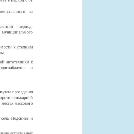
вет в период с 01
ветственного за
 -летний период,
х муниципального
лизости к степным
ны;
ой автотехники к
одоснабжение и
 путем проведения
ротивопожарной
в местах массового
 села Подсинее и
дминистративных