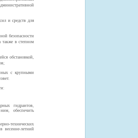
дминистративной
ил и средств для
нной безопасности
а также в степном
ейся обстановкой,
ов;
нных с крупными
овет.
ти:
рных гидрантов,
ним, обеспечить
рно-технических
 в весенне-летний