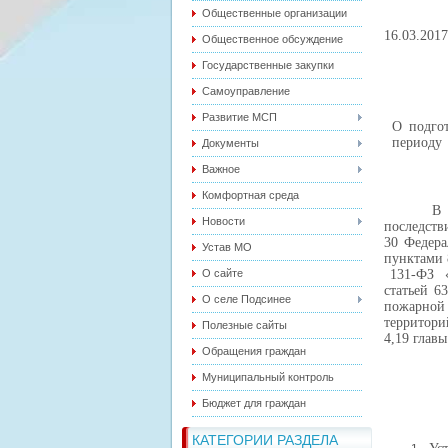
Общественные организации
1
Общественное обсуждение
Государственные закупки
Самоуправление
Развитие МСП
О подго
периоду
Документы
Важное
Комфортная среда
В целях
Новости
последств
30 Федера
Устав МО
пунктами 
О сайте
131-ФЗ «
статьей 6
О селе Подсинее
пожарной 
территори
Полезные сайты
4,19 гла
Обращения граждан
Муниципальный контроль
Бюджет для граждан
КАТЕГОРИИ РАЗДЕЛА