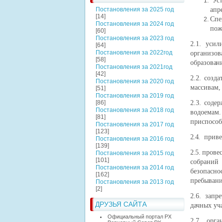
Ус
Постановления за 2025 год
апр
[14]
Спе
Постановления за 2024 год
пож
[60]
Постановления за 2023 год
2.1. уси
[64]
Постановления за 2022год
организо
[58]
образован
Постановления за 2021год
[42]
2.2. созд
Постановления за 2020 год
массивам,
[51]
Постановления за 2019 год
[86]
2.3. соде
Постановления за 2018 год
водоемам
[81]
приспособ
Постановления за 2017 год
[123]
2.4.
приве
Постановления за 2016 год
[139]
2.5.
прове
Постановления за 2015 год
[101]
собраний
Постановления за 2014 год
безопасно
[162]
пребывани
Постановления за 2013 год
[2]
2.6. запр
ДРУЗЬЯ САЙТА
дачных уч
Официальный портал РХ
2.7. орг