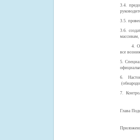
3.4. пред
руководит
3.5. прове
3.6. созд
массивам,
4. Орган
все возни
5. Специа
официальн
6. Насто
(обнародо
7.
Контрол
Глава 
Приложени