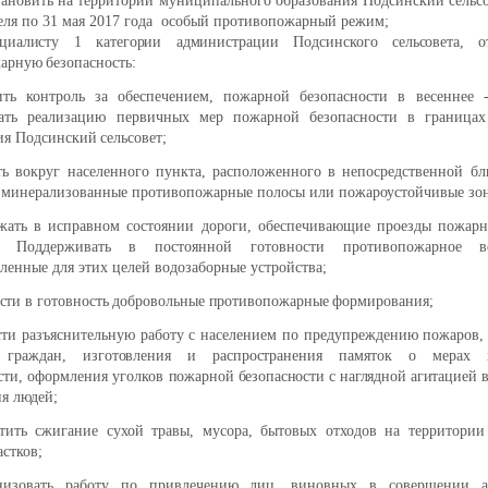
тановить на территории муниципального образования Подсинский сельсо
еля по 31 мая 2017 года особый противопожарный режим;
циалисту 1 категории администрации Подсинского сельсовета, от
арную безопасность:
лить контроль за обеспечением, пожарной безопасности в весеннее
вать реализацию первичных мер пожарной
безопасности в граница
ия Подсинский сельсовет;
ать вокруг населенного пункта, расположенного в непосредственной б
 минерализованные противопожарные полосы или пожароустойчивые зо
ржать в исправном состоянии дороги, обеспечивающие проезды пожарн
. Поддерживать в постоянной готовности противопожарное в
ленные для этих целей водозаборные устройства;
сти в готовность добровольные противопожарные формирования;
сти разъяснительную работу с населением по предупреждению
пожаров,
 граждан, изготовления и распространения
памяток о мерах п
сти, оформления уголков
пожарной безопасности с наглядной агитацией
я людей;
етить сжигание сухой травы, мусора, бытовых отходов на территории
астков;
анизовать работу по привлечению лиц, виновных в совершении а