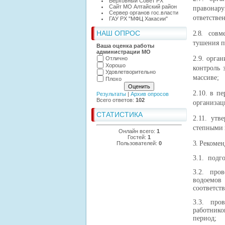
Верховный Совет РХ
Сайт МО Алтайский район
правонар
Сервер органов гос.власти
ответстве
ГАУ РХ "МФЦ Хакасии"
НАШ ОПРОС
2.8.
совмес
тушения п
Ваша оценка работы
администрации МО
2.9. орга
Отлично
Хорошо
контроль
Удовлетворительно
массиве;
Плохо
2.10.
в пе
Результаты
|
Архив опросов
Всего ответов:
102
организац
СТАТИСТИКА
2.11. ут
степными 
Онлайн всего:
1
Гостей:
1
3.
Рекомен
Пользователей:
0
3.1. подг
3.2. про
водоемов
соответст
3.3. про
работник
период
;