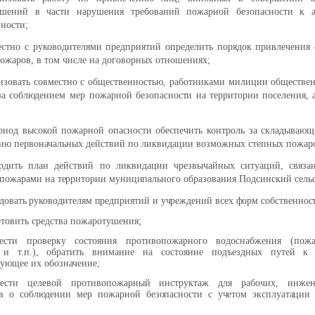
ушений в части нарушения требований пожарной безопасности к а
нности;
тно с руководителями предприятий определить порядок привлечения с
ожаров, в том числе на договорных отношениях;
низовать совместно с общественностью, работниками милиции обществе
 за соблюдением мер пожарной
безопасности на территории поселения, 
риод высокой пожарной опасности обеспечить контроль за складывающ
ию первоначальных действий по ликвидации возможных степных пожар
вердить план действий по ликвидации чрезвычайных ситуаций,
связа
пожарами на территории муниципального
образования Подсинский сельс
довать руководителям предприятий и учреждений всех форм собственнос
отовить средства пожаротушения;
вести проверку состояния противопожарного водоснабжения (пожа
 и т.п.), обратить внимание на состояние подъездных путей к 
вующее их обозначение;
вести целевой противопожарный инструктаж для рабочих, инжене
ов о соблюдении мер пожарной
безопасности с учетом эксплуатации