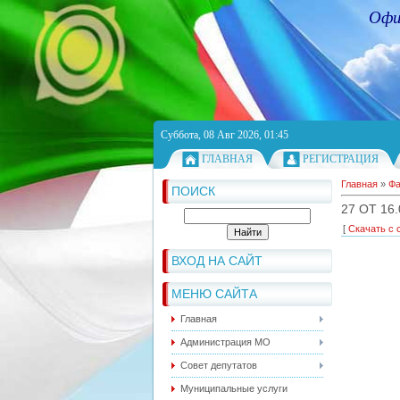
Офи
Суббота, 08 Авг 2026, 01:45
ГЛАВНАЯ
РЕГИСТРАЦИЯ
Главная
»
Ф
ПОИСК
27 ОТ 16.
[
Скачать с 
ВХОД НА САЙТ
МЕНЮ САЙТА
Главная
Администрация МО
Совет депутатов
Муниципальные услуги