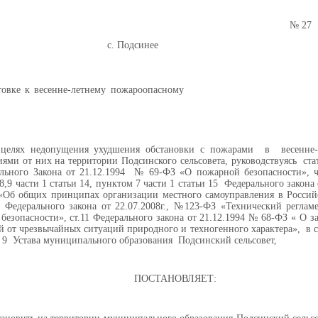
6.03.2017 №
с. Подсинее
товке к весенне-летнему пожароопасному
 недопущения ухудшения обстановки с пожарами в весенне-л
иями от них на территории Подсинского сельсовета, руководствуясь ста
льного Закона от 21.12.1994 № 69-ФЗ «О пожарной безопасности», ча
8,9 части 1 статьи 14, пунктом 7 части 1 статьи 15 Федерального закона
Об общих принципах организации местного самоуправления в Россий
3 Федерального закона от 22.07.2008г., №123-ФЗ «Технический реглам
безопасности», ст.11 Федерального закона от 21.12.1994 № 68-ФЗ « О з
й от чрезвычайных ситуаций природного и техногенного характера», в со
вы 9 Устава муниципального образования Подсинский сельсовет,
ПОСТАНОВЛЯЕТ: