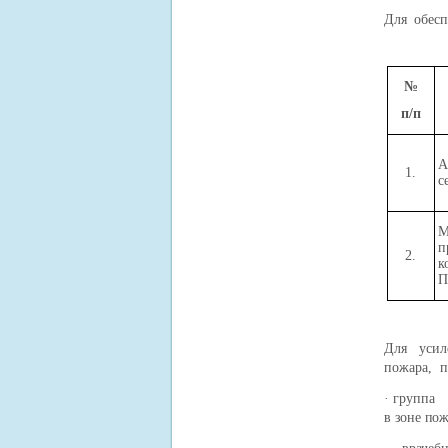
Для обесп
№
п/п
А
1.
с
М
п
2.
к
П
Для усил
пожара, п
· группа 
в зоне пож