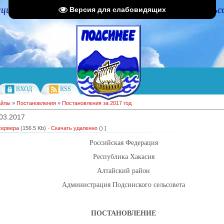
циальный портал Администрации Подсинского сельс
Версия для слабовидящих
ВХОД
RSS
айлы
»
Постановления
»
Постановления за 2017 год
03.2017
сервера
(156.5 Kb) ·
Скачать удаленно
() ]
Российская Федерация
Республика Хакасия
Алтайский район
Администрация Подсинского сельсовета
ПОСТАНОВЛЕНИЕ