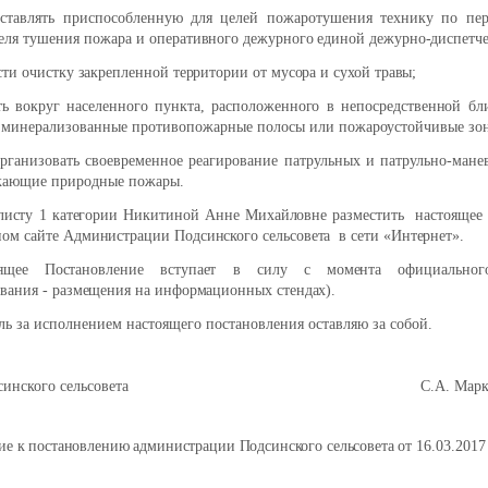
оставлять приспособленную для целей пожаротушения технику по пе
еля тушения пожара и
оперативного дежурного единой дежурно-диспетч
сти очистку закрепленной территории от мусора и сухой травы;
ать вокруг населенного пункта, расположенного в непосредственной
бл
 минерализованные противопожарные полосы или пожароустойчивые зо
изовать своевременное реагирование патрульных и патрульно-мане
кающие природные пожары.
листу 1 категории Никитиной Анне Михайловне разместить настоящее 
ом сайте Администрации Подсинского сельсовета в сети «Интернет».
ящее Постановление вступает в силу с момента официального
вания - размещения на информационных стендах).
ь за исполнением настоящего постановления оставляю за собой.
Подсинского сельсовета
С.А. Марков
е к постановлению администрации Подсинского сельсовета
от 16.03.201