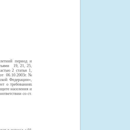
 27
етний период и
тьями 19, 21, 25,
стью 2 статьи 1,
 от 06.10.2003г. №
ской Федерации»,
ент о требованиях
ащите населения и
ответствии со ст.