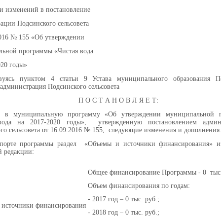
и изменений в постановление
ации Подсинского сельсовета
2016 № 155 «Об утверждении
ьной программы «Чистая вода
020 годы»
твуясь пунктом 4 статьи 9 Устава муниципального образования П
, администрация Подсинского сельсовета
П О С Т А Н О В Л Я Е Т:
и в муниципальную программу «Об утверждении муниципальной 
вода на 2017-2020 годы», утвержденную постановлением админ
го сельсовета от 16.09.2016 № 155, следующие изменения и дополнения
спорте программы раздел «Объемы и источники финансирования» и
 редакции:
Общее финансирование Программы - 0 тыс.
Объем финансирования по годам:
- 2017 год – 0 тыс. руб.;
 источники финансирования
- 2018 год – 0 тыс. руб.;