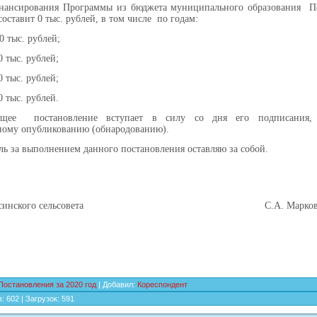
нансирования Программы из бюджета муниципального образования П
составит 0 тыс. рублей, в том числе по годам:
0 тыс. рублей;
0 тыс. рублей;
0 тыс. рублей;
0 тыс. рублей.
ящее постановление вступает в силу со дня его подписания,
ому опубликованию (обнародованию).
ль за выполнением данного постановления оставляю за собой.
 Подсинского сельсовета С.А. Марков
Постановления за 2020 год
|
Добавил
:
Кореспондент
в
:
602
|
Загрузок
:
591