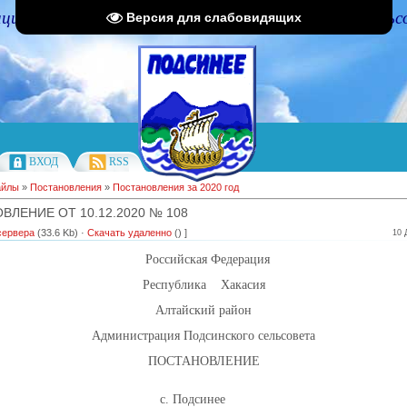
циальный портал Администрации Подсинского сельс
Версия для слабовидящих
ВХОД
RSS
айлы
»
Постановления
»
Постановления за 2020 год
ВЛЕНИЕ ОТ 10.12.2020 № 108
сервера
(33.6 Kb) ·
Скачать удаленно
() ]
10 
Российская Федерация
Республика Хакасия
Алтайский район
Администрация Подсинского сельсовета
ПОСТАНОВЛЕНИЕ
12.2020 с. Подсинее № 