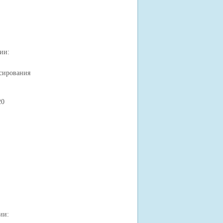
ии:
ирования
20
ии: