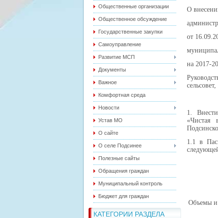
Общественные организации
О внесени
Общественное обсуждение
администр
Государственные закупки
от 16.09.
Самоуправление
муниципал
Развитие МСП
на 2017-2
Документы
Руководс
Важное
сельсовет
Комфортная среда
Новости
1. Внест
«Чистая 
Устав МО
Подсинско
О сайте
1.1 в Па
О селе Подсинее
следующей
Полезные сайты
Обращения граждан
Муниципальный контроль
Бюджет для граждан
Объемы и
КАТЕГОРИИ РАЗДЕЛА