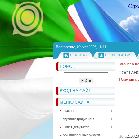
Офи
Воскресенье, 09 Авг 2026, 18:11
ГЛАВНАЯ
РЕГИСТРАЦИЯ
Главная
»
Ф
ПОИСК
ПОСТАНО
[
Скачать с 
ВХОД НА САЙТ
МЕНЮ САЙТА
Главная
Администрация МО
Совет депутатов
Муниципальные услуги
10.