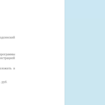
одсинский
программы
истрацией
:
зложить в
 руб.