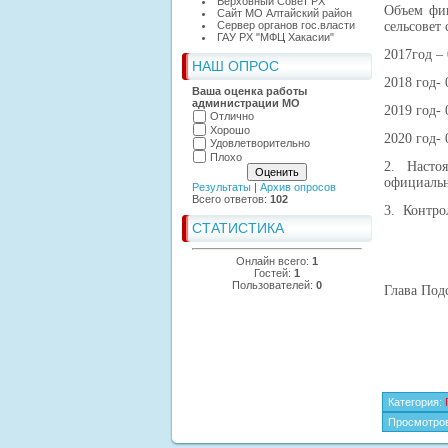
Верховный Совет РХ
Объем фи
Сайт МО Алтайский район
Сервер органов гос.власти
сельсовет 
ГАУ РХ "МФЦ Хакасии"
2017год – 
НАШ ОПРОС
2018 год- 
Ваша оценка работы
администрации МО
2019 год- 
Отлично
Хорошо
2020 год- 
Удовлетворительно
Плохо
2. Насто
официальн
Результаты
|
Архив опросов
Всего ответов:
102
3. Контро
СТАТИСТИКА
Онлайн всего:
1
Гостей:
1
Пользователей:
0
Глава
Категория
:
Просмотро