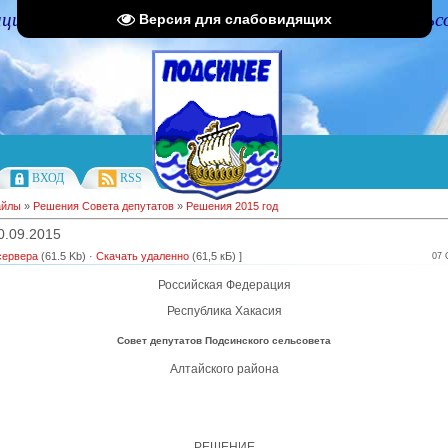
циальный портал Администрации Подсинского сельс
Версия для слабовидящих
ВХОД
RSS
айлы
»
Решения Совета депутатов
»
Решения 2015 год
0.09.2015
сервера
(61.5 Kb) ·
Скачать удаленно
(61,5 кБ) ]
07 
Российская Федерация
Республика Хакасия
Совет депутатов Подсинского сельсовета
Алтайского района
РЕШЕНИЕ