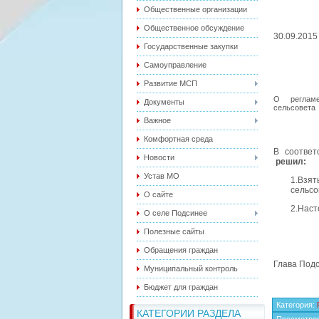
Общественные организации
Общественное обсуждение
30.0
Государственные закупки
Самоуправление
Развитие МСП
О регламе
Документы
сельсовет
Важное
Комфортная среда
В соответ
Новости
решил:
Устав МО
1.Взя
сельсо
О сайте
2.Наст
О селе Подсинее
Полезные сайты
Обращения граждан
Глава 
Муниципальный контроль
Бюджет для граждан
Категория
:
КАТЕГОРИИ РАЗДЕЛА