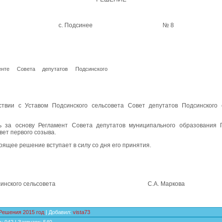
9.2015 с. Подсинее № 8
нте Совета депутатов Подсинского
а
ствии с Уставом Подсинского сельсовета Совет депутатов Подсинского 
ть за основу Регламент Совета депутатов муниципального образования 
вет первого созыва.
оящее решение вступает в силу со дня его принятия.
Подсинского сельсовета С.А. Маркова
Решения 2015 год
|
Добавил
:
vista73