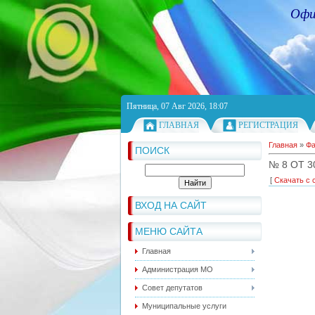
Офи
Пятница, 07 Авг 2026, 18:07
ГЛАВНАЯ
РЕГИСТРАЦИЯ
Главная
»
Ф
ПОИСК
№ 8 ОТ 3
[
Скачать с 
ВХОД НА САЙТ
МЕНЮ САЙТА
Главная
Администрация МО
Совет депутатов
Муниципальные услуги