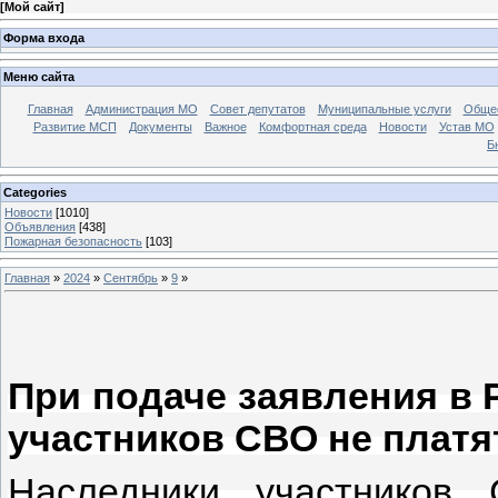
[
Мой сайт
]
Форма входа
Меню сайта
Главная
Администрация МО
Совет депутатов
Муниципальные услуги
Общес
Развитие МСП
Документы
Важное
Комфортная среда
Новости
Устав МО
Б
Categories
Новости
[1010]
Объявления
[438]
Пожарная безопасность
[103]
Главная
»
2024
»
Сентябрь
»
9
»
При подаче заявления в 
участников СВО не платя
Наследники участников