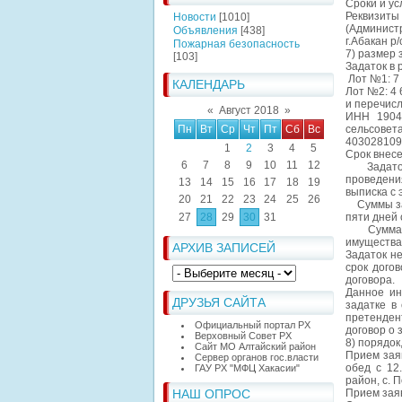
Сроки и у
Реквизит
Новости
[1010]
(Админист
Объявления
[438]
г.Абакан р
Пожарная безопасность
7) размер 
[103]
Задаток в
Лот №1: 7 
КАЛЕНДАРЬ
Лот №2: 4 
и перечис
«
Август 2018
»
ИНН 1904
Пн
Вт
Ср
Чт
Пт
Сб
Вс
сельсове
403028109
1
2
3
4
5
Срок внесе
6
7
8
9
10
11
12
Задаток с
проведени
13
14
15
16
17
18
19
выписка с 
20
21
22
23
24
25
26
Суммы зад
27
28
29
30
31
пяти дней 
Сумма вне
имущества
АРХИВ ЗАПИСЕЙ
Задаток н
срок дого
договора.
Данное ин
ДРУЗЬЯ САЙТА
задатке в
претенден
Официальный портал РХ
договор о 
Верховный Совет РХ
8) порядок
Сайт МО Алтайский район
Прием заяв
Сервер органов гос.власти
обед с 12
ГАУ РХ "МФЦ Хакасии"
район, с. 
НАШ ОПРОС
Прием заяв