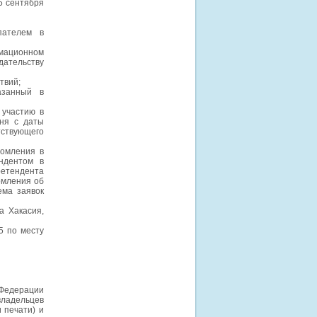
 сентября
пателем в
рмационном
ательству
твий;
азанный в
 участию в
ня с даты
тствующего
домления в
ндентом в
ретендента
омления об
ема заявок
а Хакасия,
5 по месту
 Федерации
владельцев
 печати) и