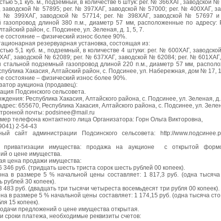
стью 5,1 куб. м., подземный, в количестве 6 штук: рег. № 366ХАГ, заводской № 
 заводской № 57895; рег. № 397ХАГ, заводской № 57000; рег. № 400ХАГ, з
г. № 399ХАГ, заводской № 57714; рег. № 398ХАГ, заводской № 57697 
 газопровод длиной 380 п.м., диаметр 57 мм, расположенные по адресу: 
тайский район, с. Подсинее, ул. Зеленая, д. 1, 5, 7.
е состояние – физический износ более 90%.
тационарная резервуарная установка, состоящая из:
стью 5,1 куб. м., подземный, в количестве 4 штуки: рег. № 600ХАГ, заводск
ХАГ, заводской № 62089; рег. № 637ХАГ, заводской № 62084; рег. № 601ХАГ,
 стальной подземный газопровод длиной 220 п.м., диаметр 57 мм, распол
спублика Хакасия, Алтайский район, с. Подсинее, ул. Набережная, дом № 17, 
е состояние – физический износ более 90%.
ор аукциона (продавец):
ация Подсинского сельсовета.
ждения: Республика Хакасия, Алтайского района, с. Подсинее, ул. Зеленая, д.
дрес: 655670, Республика Хакасия, Алтайского района, с. Подсинее, ул. Зелен
тронной почты: podsinee@mail.ru
омер телефона контактного лица Организатора: Горн Ольга Викторовна,
39041) 2-54-43
ый сайт администрации Подсинского сельсовета: http://www.подсинее
б приватизации имущества: продажа на аукционе с открытой форм
ий о цене имущества.
ная цена продажи имущества:
6 346 руб. (тридцать шесть триста сорок шесть рублей 00 копеек).
она в размере 5 % начальной цены составляет: 1 817,3 руб. (одна тысяча
 рублей 30 копеек).
3 483 руб. (двадцать три тысячи четыреста восемьдесят три рубля 00 копеек).
на в размере 5 % начальной цены составляет: 1 174,15 руб. (одна тысяча ст
ля 15 копеек).
подачи предложений о цене имущества открытая.
 и сроки платежа, необходимые реквизиты счетов: