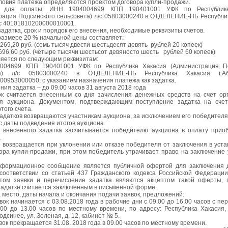
словия платежа определяются проектом договора купли-продажи.
ы для оплаты: ИНН 1904004699 КПП 190401001 УФК по Республик
рация Подсинского сельсовета) л/с 05803000240 в ОТДЕЛЕНИЕ-НБ Республи
/с 40101810200000010001.
задатка, срок и порядок его внесения, необходимые реквизиты счетов.
 размере 20 % начальной цены составляет:
269,20 руб. (семь тысяч двести шестьдесят девять рублей 20 копеек)
696,60 руб. (четыре тысячи шестьсот девяносто шесть рублей 60 копеек)
ляется по следующим реквизитам:
004699 КПП 190401001 УФК по Республике Хакасия (Администрация По
та) л/с 05803000240 в ОТДЕЛЕНИЕ-НБ Республика Хакасия г.А
00953000050, с указанием назначения платежа как задатка.
ния задатка – до 09.00 часов 31 августа 2018 года
читается внесенным со дня зачисления денежных средств на счет орг
я аукциона. Документом, подтверждающим поступление задатка на счет
этого счета.
атков возвращаются участникам аукциона, за исключением его победителя,
с даты подведения итогов аукциона.
сенного задатка засчитывается победителю аукциона в оплату приоб
.
е возвращается при уклонении или отказе победителя от заключения в уст
вора купли-продажи, при этом победитель утрачивает право на заключение 
формационное сообщение является публичной офертой для заключения 
 соответствии со статьей 437 Гражданского кодекса Российской Федерации
том заявки и перечисление задатка являются акцептом такой оферты, 
задатке считается заключенным в письменной форме.
, место, даты начала и окончания подачи заявок, предложений:
ок начинается с 03.08.2018 года в рабочие дни с 09.00 до 16.00 часов с п
.00 до 13.00 часов по местному времени, по адресу: Республика Хакасия,
Подсинее, ул. Зеленая, д. 12, кабинет № 5.
ок прекращается 31.08. 2018 года в 09.00 часов по местному времени.