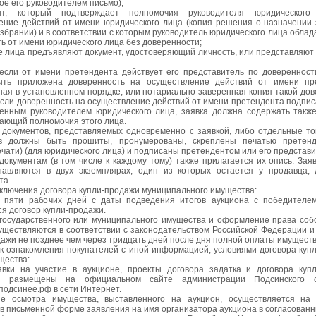
е его руководителем письмо);
нт, который подтверждает полномочия руководителя юридическог
ение действий от имени юридического лица (копия решения о назначении 
избрании) и в соответствии с которым руководитель юридического лица обла
ь от имени юридического лица без доверенности;
е лица предъявляют документ, удостоверяющий личность, или представляют 
 если от имени претендента действует его представитель по доверенности
ть приложена доверенность на осуществление действий от имени пре
ая в установленном порядке, или нотариально заверенная копия такой дов
если доверенность на осуществление действий от имени претендента подпис
енным руководителем юридического лица, заявка должна содержать также
ающий полномочия этого лица.
 документов, представляемых одновременно с заявкой, либо отдельные т
ов должны быть прошиты, пронумерованы, скреплены печатью претенд
чати) (для юридического лица) и подписаны претендентом или его представ
окументам (в том числе к каждому тому) также прилагается их опись. Заяв
тавляются в двух экземплярах, один из которых остается у продавца, 
та.
аключения договора купли-продажи муниципального имущества:
 пяти рабочих дней с даты подведения итогов аукциона с победителе
я договор купли-продажи.
государственного или муниципального имущества и оформление права соб
существляются в соответствии с законодательством Российской Федерации и
ажи не позднее чем через тридцать дней после дня полной оплаты имуществ
ок ознакомления покупателей с иной информацией, условиями договора куп
щества:
вки на участие в аукционе, проекты договора задатка и договора куп
а размещены на официальном сайте администрации Подсинского с
.подсинее.рф в сети Интернет.
е осмотра имущества, выставленного на аукцион, осуществляется на 
в письменной форме заявления на имя организатора аукциона в согласованн