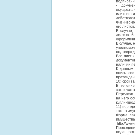
подписанно
- докуме
осуществл
или о его 
действоват
Физически
его листов.
В случае,
должна бы
оформленн
В случае, 
уполномоч
подтвержд
Все листы
документ
наличии пе
К данным д
опись сос
претенден
10) срок з
В течение
заключаетс
Передача 
на него о
купли-прод
11) поряд
такого иму
Форма зая
имуществ
http://www
Проведени
поданного 