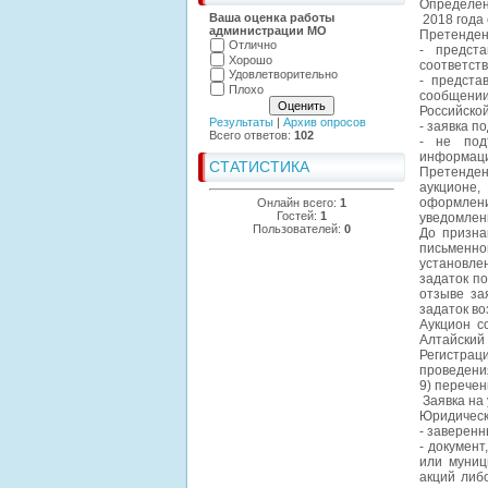
Определе
Ваша оценка работы
2018 года 
администрации МО
Претендент
Отлично
- предст
Хорошо
соответств
Удовлетворительно
- предста
Плохо
сообщени
Российско
Результаты
|
Архив опросов
- заявка п
Всего ответов:
102
- не под
информаци
СТАТИСТИКА
Претенден
аукционе,
оформлени
Онлайн всего:
1
Гостей:
1
уведомлен
Пользователей:
0
До призна
письменно
установле
задаток по
отзыве за
задаток во
Аукцион с
Алтайский 
Регистрац
проведени
9) перечен
Заявка на 
Юридическ
- заверенн
- докумен
или муниц
акций либ