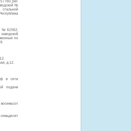
57760; рег.
аводской №
и стальной
Республика
ой № 61562;
 заводской
оженные по
19.
12.
ая, д.12.
.рф в сети
ой подачи
 восемьсот
о семьдесят