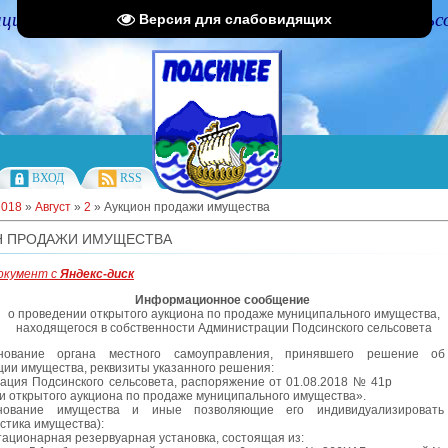
циальный портал Администрации Подсинского сельс
Версия для слабовидящих
ВХОД
RSS
2018
»
Август
»
2
» Аукцион продажи имущества
Н ПРОДАЖИ ИМУЩЕСТВА
окумент с
Яндекс-диск
Информационное сообщение
о проведении открытого аукциона по продаже муниципального имущества,
находящегося в собственности Администрации Подсинского сельсовета
нование органа местного самоуправления, принявшего решение об
ции имущества, реквизиты указанного решения:
рация Подсинского сельсовета, распоряжение от 01.08.2018 
и открытого аукциона по продаже муниципального имущества».
нование имущества и иные позволяющие его индивидуализировать
стика имущества):
тационарная резервуарная установка, состоящая из: