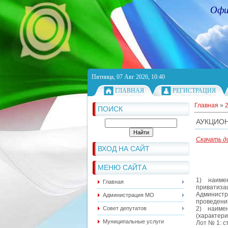
Офи
Пятница, 07 Авг 2026, 10:40
ГЛАВНАЯ
РЕГИСТРАЦИЯ
Главная
»
ПОИСК
АУКЦИО
Скачать д
ВХОД НА САЙТ
МЕНЮ САЙТА
1) наиме
Главная
приватиза
Админист
Администрация МО
проведени
Совет депутатов
2) наиме
(характери
Муниципальные услуги
Лот № 1: с