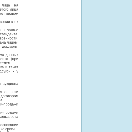
о лица на
этого лица
дает правом
копии всех
, к заявке
тендента,
еренности.
ана лицом,
 документ,
ома данных
ента (при
ителем.
ка и такая
другой - у
м аукциона
ственности
 договором
а.
ли-продажи
ли-продажи
ельсовета
основании
ые сроки.