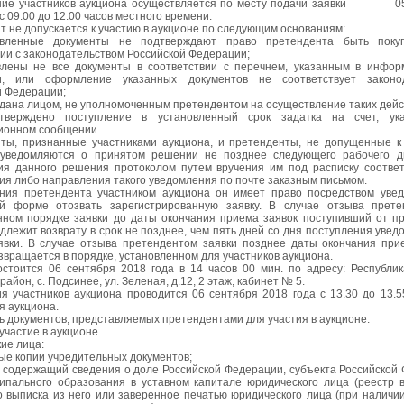
ние участников аукциона осуществляется по месту подачи заявки 05
с 09.00 до 12.00 часов местного времени.
 не допускается к участию в аукционе по следующим основаниям:
авленные документы не подтверждают право претендента быть поку
ии с законодательством Российской Федерации;
влены не все документы в соответствии с перечнем, указанным в инфо
и, или оформление указанных документов не соответствует законод
й Федерации;
одана лицом, не уполномоченным претендентом на осуществление таких дейс
тверждено поступление в установленный срок задатка на счет, ук
онном сообщении.
ты, признанные участниками аукциона, и претенденты, не допущенные к
 уведомляются о принятом решении не позднее следующего рабочего д
я данного решения протоколом путем вручения им под расписку соотве
ия либо направления такого уведомления по почте заказным письмом.
ния претендента участником аукциона он имеет право посредством уве
й форме отозвать зарегистрированную заявку. В случае отзыва прете
нном порядке заявки до даты окончания приема заявок поступивший от п
длежит возврату в срок не позднее, чем пять дней со дня поступления увед
явки. В случае отзыва претендентом заявки позднее даты окончания при
звращается в порядке, установленном для участников аукциона.
остоится 06 сентября 2018 года в 14 часов 00 мин. по адресу: Республик
район, с. Подсинее, ул. Зеленая, д.12, 2 этаж, кабинет № 5.
ия участников аукциона проводится 06 сентября 2018 года с 13.30 до 13.5
я аукциона.
ь документов, представляемых претендентами для участия в аукционе:
участие в аукционе
ие лица:
ые копии учредительных документов;
т, содержащий сведения о доле Российской Федерации, субъекта Российской
ипального образования в уставном капитале юридического лица (реестр 
о выписка из него или заверенное печатью юридического лица (при наличии