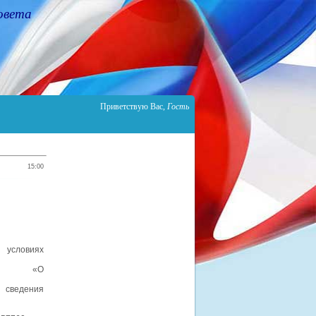
овета
Приветствую Вас
,
Гость
15:00
 условиях
№ 41р «О
 сведения