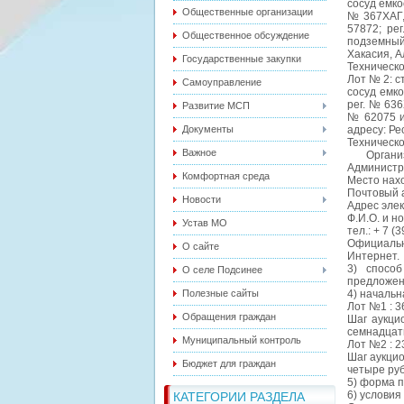
сосуд емко
Общественные организации
№ 367ХАГ,
57872; ре
Общественное обсуждение
подземный
Хакасия, Ал
Государственные закупки
Техническо
Лот № 2: с
Самоуправление
сосуд емко
рег. № 636
Развитие МСП
№ 62075 и
Документы
адресу: Ре
Техническо
Важное
Организат
Администр
Комфортная среда
Место нахо
Почтовый а
Новости
Адрес элек
Ф.И.О. и н
Устав МО
тел.: + 7 (
Официальн
О сайте
Интернет.
3) спосо
О селе Подсинее
предложен
Полезные сайты
4) началь
Лот №1 : 3
Обращения граждан
Шаг аукци
семнадцать
Муниципальный контроль
Лот №2 : 2
Шаг аукцио
Бюджет для граждан
четыре руб
5) форма 
6) условия
КАТЕГОРИИ РАЗДЕЛА