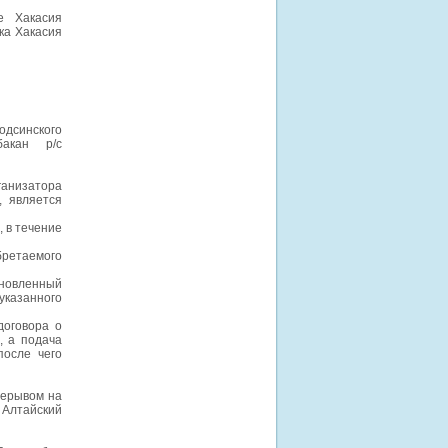
е Хакасия
ка Хакасия
дсинского
бакан р/с
анизатора
, является
 в течение
ретаемого
ановленный
указанного
договора о
, а подача
после чего
ерерывом на
 Алтайский