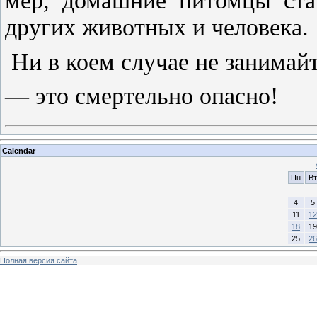
мер, домашние питомцы ста
других животных и человека.
Ни в коем случае не занимай
— это смертельно опасно!
Calendar
Пн
Вт
4
5
11
12
18
19
25
26
Полная версия сайта