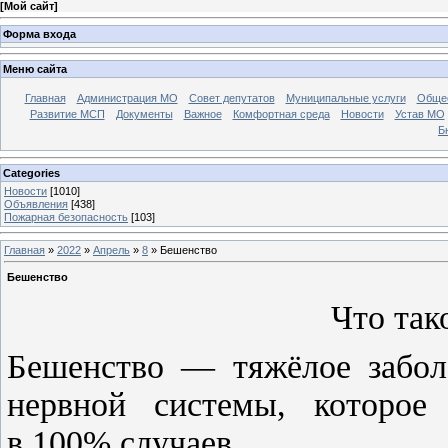
[
Мой сайт
]
Форма входа
Меню сайта
Главная
Администрация МО
Совет депутатов
Муниципальные услуги
Общес
Развитие МСП
Документы
Важное
Комфортная среда
Новости
Устав МО
Б
Categories
Новости
[1010]
Объявления
[438]
Пожарная безопасность
[103]
Главная
»
2022
»
Апрель
»
8
» Бешенство
Бешенство
Что так
Бешенство — тяжёлое забол
нервной системы, которое 
в 100% случаев.