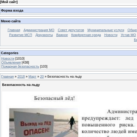
[
Мой сайт
]
Форма входа
Меню сайта
Главная
Администрация МО
Совет депутатов
Муниципальные услуги
Общес
Развитие МСП
Документы
Важное
Комфортная среда
Новости
Устав МО
Б
Categories
Новости
[1010]
Объявления
[438]
Пожарная безопасность
[103]
Главная
»
2018
»
Март
»
20
» Безопасность на льду
Безопасность на льду