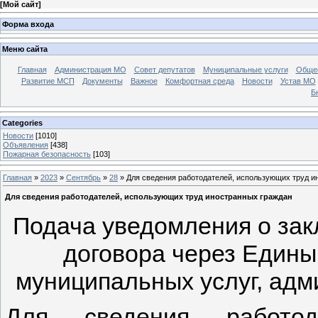
[
Мой сайт
]
Форма входа
Меню сайта
Главная
Администрация МО
Совет депутатов
Муниципальные услуги
Общес
Развитие МСП
Документы
Важное
Комфортная среда
Новости
Устав МО
Б
Categories
Новости
[1010]
Объявления
[438]
Пожарная безопасность
[103]
Главная
»
2023
»
Сентябрь
»
28
» Для сведения работодателей, использующих труд и
Для сведения работодателей, использующих труд иностранных граждан
Подача уведомления о зак
договора через Едины
муниципальных услуг, адм
Для сведения работод