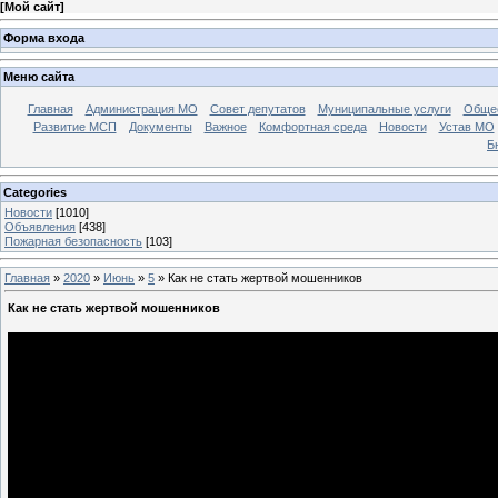
[
Мой сайт
]
Форма входа
Меню сайта
Главная
Администрация МО
Совет депутатов
Муниципальные услуги
Общес
Развитие МСП
Документы
Важное
Комфортная среда
Новости
Устав МО
Б
Categories
Новости
[1010]
Объявления
[438]
Пожарная безопасность
[103]
Главная
»
2020
»
Июнь
»
5
» Как не стать жертвой мошенников
Как не стать жертвой мошенников