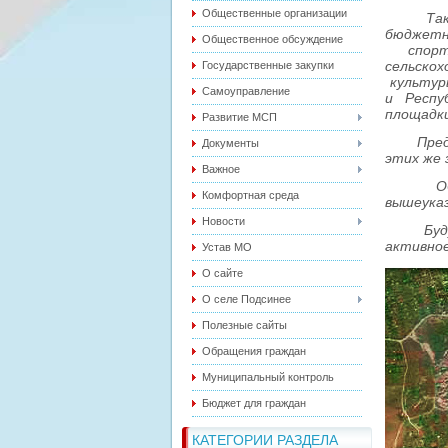
Общественные организации
Так в А
бюджетн
Общественное обсуждение
спорти
сельско
Государственные закупки
культур
Самоуправление
и Респу
площадки
Развитие МСП
Председ
Документы
этих же
Важное
Обрати
Комфортная среда
вышеуказ
Новости
Будущее
активное
Устав МО
О сайте
О селе Подсинее
Полезные сайты
Обращения граждан
Муниципальный контроль
Бюджет для граждан
КАТЕГОРИИ РАЗДЕЛА