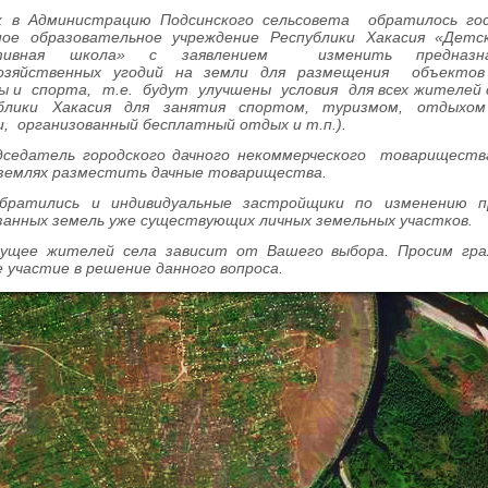
дминистрацию Подсинского сельсовета обратилось гос
ое образовательное учреждение Республики Хакасия «Детс
вная школа» с заявлением изменить предназна
хозяйственных угодий на земли для размещения объекто
ы и спорта, т.е. будут улучшены условия для всех жителей 
блики Хакасия для занятия спортом, туризмом, отдыхом
, организованный бесплатный отдых и т.п.).
атель городского дачного некоммерческого товариществ
 землях разместить дачные товарищества.
лись и индивидуальные застройщики по изменению пре
анных земель уже существующих личных земельных участков.
 жителей села зависит от Вашего выбора. Просим гра
 участие в решение данного вопроса.