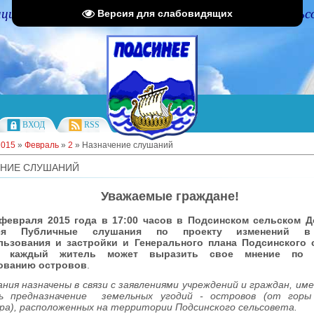
циальный портал Администрации Подсинского сельс
Версия для слабовидящих
ВХОД
RSS
2015
»
Февраль
»
2
» Назначение слушаний
ЕНИЕ СЛУШАНИЙ
Уважаемые граждане!
раля 2015 года в 17:00 часов в Подсинском сельском Д
тся Публичные слушания по проекту изменений
льзования и застройки и Генерального плана Подсинского 
х каждый житель может выразить свое мнение по 
ованию островов
.
ния назначены в связи с заявлениями учреждений и граждан, и
ь предназначение земельных угодий - островов (от горы
ра), расположенных на территории Подсинского сельсовета.