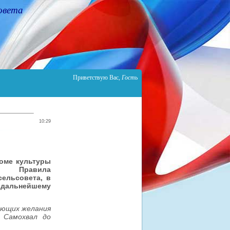
овета
Приветствую Вас
,
Гость
10:29
оме культуры
 в Правила
сельсовета, в
дальнейшему
меющих желания
 Самохвал до