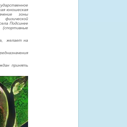
ударственное
кая юношеская
чение зоны
в физической
села Подсинее
 (спортивные
а, желает на
дназначения
ждан принять