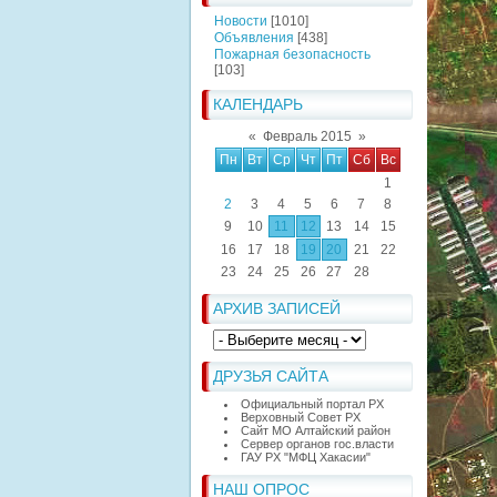
Новости
[1010]
Объявления
[438]
Пожарная безопасность
[103]
КАЛЕНДАРЬ
«
Февраль 2015
»
Пн
Вт
Ср
Чт
Пт
Сб
Вс
1
2
3
4
5
6
7
8
9
10
11
12
13
14
15
16
17
18
19
20
21
22
23
24
25
26
27
28
АРХИВ ЗАПИСЕЙ
ДРУЗЬЯ САЙТА
Официальный портал РХ
Верховный Совет РХ
Сайт МО Алтайский район
Сервер органов гос.власти
ГАУ РХ "МФЦ Хакасии"
НАШ ОПРОС