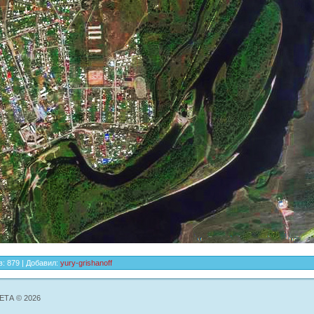
в
:
879
|
Добавил
:
yury-grishanoff
ТА © 2026