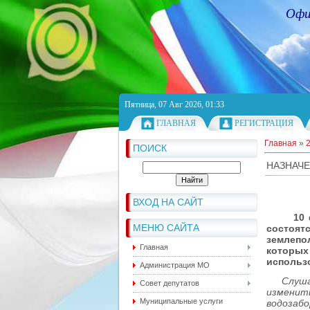
Офи
Пятница, 07 Авг 2026, 01:33
ГЛАВНАЯ
РЕГИСТРАЦИЯ
Главная
»
ПОИСК
НАЗНАЧ
ВХОД НА САЙТ
10 фев
МЕНЮ САЙТА
состоя
землепо
Главная
которы
использ
Администрация МО
Слуша
Совет депутатов
изменит
Муниципальные услуги
водозабо