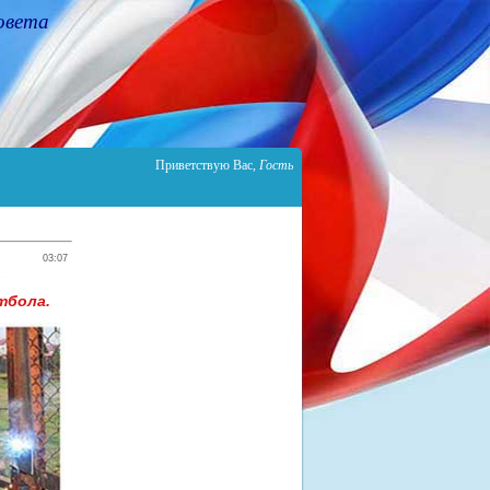
овета
Приветствую Вас
,
Гость
03:07
тбола.