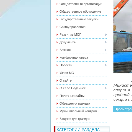
Общественные организации
Общественное обсуждение
Государственные закупки
Самоуправление
Развитие МСП
Документы
Важное
Комфортная среда
Новости
Устав МО
Админи
О сайте
Министе
О селе Подсинее
спорт в
средней 
Полезные сайты
секции п
Обращения граждан
Просмотро
Муниципальный контроль
Бюджет для граждан
КАТЕГОРИИ РАЗДЕЛА