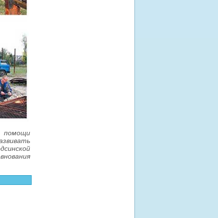
 помощи
азвивать
дсинской
внования