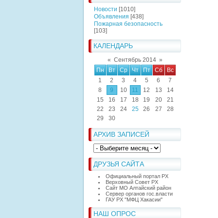
Новости
[1010]
Объявления
[438]
Пожарная безопасность
[103]
КАЛЕНДАРЬ
«
Сентябрь 2014
»
Пн
Вт
Ср
Чт
Пт
Сб
Вс
1
2
3
4
5
6
7
8
9
10
11
12
13
14
15
16
17
18
19
20
21
22
23
24
25
26
27
28
29
30
АРХИВ ЗАПИСЕЙ
ДРУЗЬЯ САЙТА
Официальный портал РХ
Верховный Совет РХ
Сайт МО Алтайский район
Сервер органов гос.власти
ГАУ РХ "МФЦ Хакасии"
НАШ ОПРОС