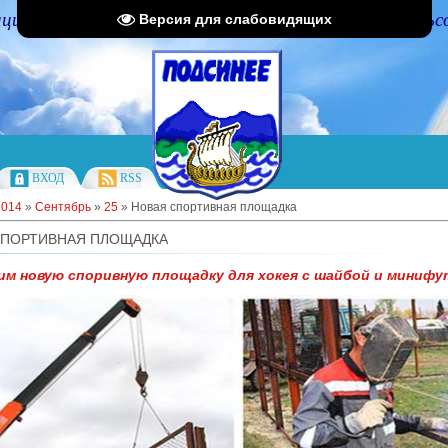
циальный портал Администрации Подсинского сельс
Версия для слабовидящих
ВХОД
RSS
2014
»
Сентябрь
»
25
» Новая спортивная площадка
СПОРТИВНАЯ ПЛОЩАДКА
м новую споривную площадку для хокея с шайбой и минифу