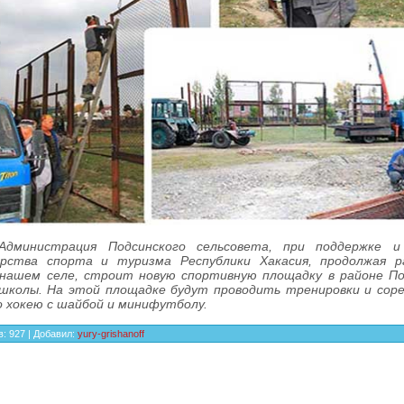
страция Подсинского сельсовета, при поддержке и
рства спорта и туризма Республики Хакасия, продолжая р
 нашем селе, строит новую спортивную площадку в районе По
школы. На этой площадке будут проводить тренировки и соре
о хокею с шайбой и минифутболу.
в
:
927
|
Добавил
:
yury-grishanoff