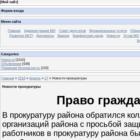
[
Мой сайт
]
Форма входа
Меню сайта
Главная
Администрация МО
Совет депутатов
Муниципальные услуги
Общес
Развитие МСП
Документы
Важное
Комфортная среда
Новости
Устав МО
Б
Categories
Новости
[1010]
Объявления
[438]
Пожарная безопасность
[103]
Главная
»
2018
»
Апрель
»
27
» Новости прокуратуры
Новости прокуратуры
Право гражда
В прокуратуру района обратился ко
организаций района с просьбой защ
работников в прокуратуру района б