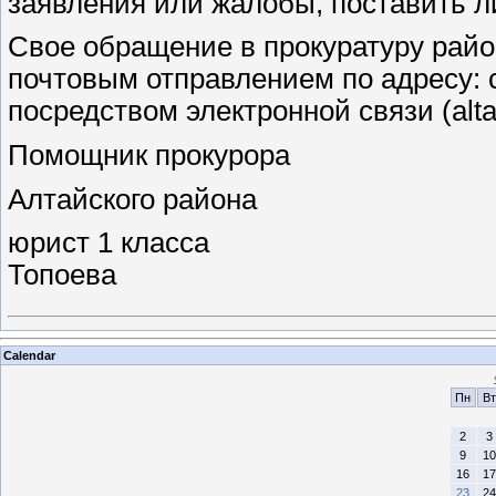
заявления или жалобы, поставить л
Свое обращение в прокуратуру райо
почтовым отправлением по адресу: с.
посредством электронной связи (alta
Помощник прокурора
Алтайского района
юрист 1 к
Топоева
Calendar
Пн
Вт
2
3
9
10
16
17
23
24