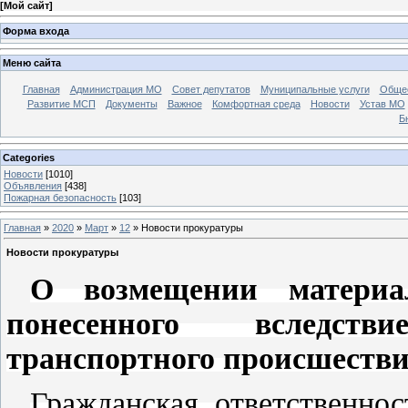
[
Мой сайт
]
Форма входа
Меню сайта
Главная
Администрация МО
Совет депутатов
Муниципальные услуги
Общес
Развитие МСП
Документы
Важное
Комфортная среда
Новости
Устав МО
Б
Categories
Новости
[1010]
Объявления
[438]
Пожарная безопасность
[103]
Главная
»
2020
»
Март
»
12
» Новости прокуратуры
Новости прокуратуры
О возмещении материа
понесенного вследств
транспортного происшеств
Гражданская ответственно