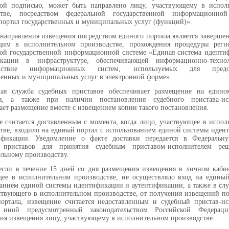
ной подписью, может быть направлено лицу, участвующему в испол
стве, посредством федеральной государственной информационно
ортал государственных и муниципальных услуг (функций)».
направления извещения посредством единого портала является заверше
щим в исполнительном производстве, прохождения процедуры реги
ой государственной информационной системе «Единая система иденти
икации в инфраструктуре, обеспечивающей информационно-технол
ействие информационных систем, используемых для предос
венных и муниципальных услуг в электронной форме».
ная служба судебных приставов обеспечивает размещение на едино
я, а также при наличии постановления судебного пристава-ис
ает размещение вместе с извещением копии такого постановления.
 считается доставленным с момента, когда лицо, участвующее в испо
тве, входило на единый портал с использованием единой системы иде
ификации. Уведомление о факте доставки передается в Федеральн
 приставов для принятия судебным приставом-исполнителем р
льному производству.
если в течение 15 дней со дня размещения извещения в личном кабин
ее в исполнительном производстве, не осуществляло вход на единый
анием единой системы идентификации и аутентификации, а также в слу
ствующего в исполнительном производстве, от получения извещений п
ортала, извещение считается недоставленным и судебный пристав-ис
 иной предусмотренный законодательством Российской Федерац
ия извещения лицу, участвующему в исполнительном производстве.