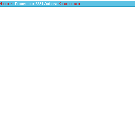
Новости
|
Просмотров
:
363
|
Добавил
:
Кореспондент