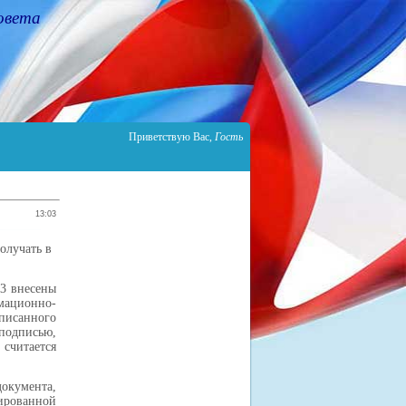
овета
Приветствую Вас
,
Гость
13:03
олучать в
43 внесены
ционно-
писанного
подписью,
считается
окумента,
рованной