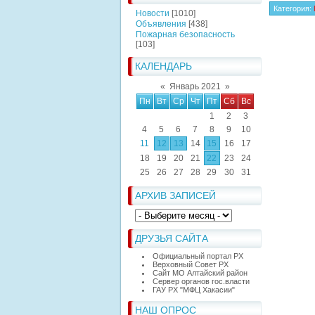
Категория
:
Новости
[1010]
Объявления
[438]
Пожарная безопасность
[103]
КАЛЕНДАРЬ
«
Январь 2021
»
Пн
Вт
Ср
Чт
Пт
Сб
Вс
1
2
3
4
5
6
7
8
9
10
11
12
13
14
15
16
17
18
19
20
21
22
23
24
25
26
27
28
29
30
31
АРХИВ ЗАПИСЕЙ
ДРУЗЬЯ САЙТА
Официальный портал РХ
Верховный Совет РХ
Сайт МО Алтайский район
Сервер органов гос.власти
ГАУ РХ "МФЦ Хакасии"
НАШ ОПРОС