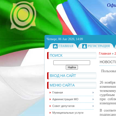
Офи
Четверг, 06 Авг 2026, 14:09
ГЛАВНАЯ
РЕГИСТРАЦИЯ
Главная
»
ПОИСК
НОВОСТ
Пользова
ВХОД НА САЙТ
26 ноября
МЕНЮ САЙТА
измене
телекомм
Главная
судебным
при собл
Администрация МО
извещенн
Совет депутатов
В соотве
Муниципальные услуги
подписа