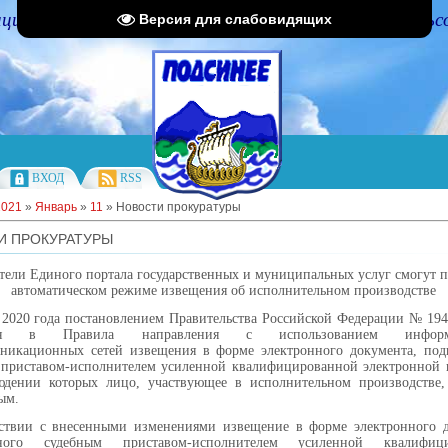
циальный портал Администрации Подсинского сельс
Версия для слабовидящих
ВХОД
RSS
2021
»
Январь
»
11
» Новости прокуратуры
И ПРОКУРАТУРЫ
тели Единого портала государственных и муниципальных услуг смогут п
автоматическом режиме извещения об исполнительном производстве
 2020 года постановлением Правительства Российской Федерации № 19
ния в Правила направления с использованием информа
уникационных сетей извещения в форме электронного документа, под
 приставом-исполнителем усиленной квалифицированной электронной 
юдении которых лицо, участвующее в исполнительном производстве, 
ым.
тствии с внесенными изменениями извещение в форме электронного д
нного судебным приставом-исполнителем усиленной квалифици