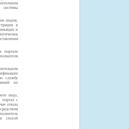
нительном
й системы
ние лицом,
страции в
фикации и
огическое
тавления
м портале
полнителя
лнительном
нтификации
ую службу
ешений по
ете лицо,
 портал с
чае отказа
осредством
полнитель
ии способ