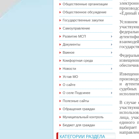
электрон
Общественные организации
производ
Общественное обсуждение
«Единый п
Государственные закупки
Условием 
участвую
Самоуправление
федеральн
Развитие МСП
аутентиф
взаимод
Документы
государст
Важное
Федераль
извещени
Комфортная среда
обеспечив
Новости
Извещение
Устав МО
производс
и аутент
О сайте
судебных
О селе Подсинее
исполните
Полезные сайты
В случае 
участвующ
Обращения граждан
использов
Муниципальный контроль
лица, уча
единого п
Бюджет для граждан
выбирает
направлен
КАТЕГОРИИ РАЗДЕЛА