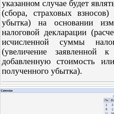
указанном случае будет являт
(сбора, страховых взносов)
убытка) на основании изм
налоговой декларации (расч
исчисленной суммы налог
(увеличение заявленной 
добавленную стоимость ил
полученного убытка).
Calendar
Пн
Вт
1
2
8
9
15
16