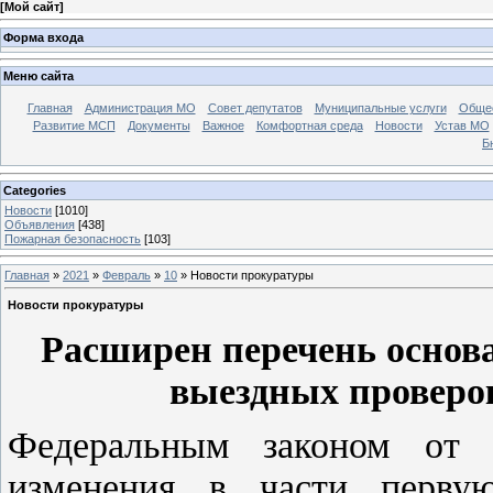
[
Мой сайт
]
Форма входа
Меню сайта
Главная
Администрация МО
Совет депутатов
Муниципальные услуги
Общес
Развитие МСП
Документы
Важное
Комфортная среда
Новости
Устав МО
Б
Categories
Новости
[1010]
Объявления
[438]
Пожарная безопасность
[103]
Главная
»
2021
»
Февраль
»
10
» Новости прокуратуры
Новости прокуратуры
Расширен перечень основ
выездных проверо
Федеральным законом от
изменения в части перву