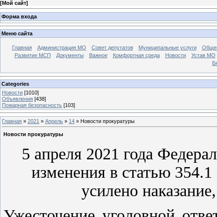
[
Мой сайт
]
Форма входа
Меню сайта
Главная
Администрация МО
Совет депутатов
Муниципальные услуги
Общес
Развитие МСП
Документы
Важное
Комфортная среда
Новости
Устав МО
Б
Categories
Новости
[1010]
Объявления
[438]
Пожарная безопасность
[103]
Главная
»
2021
»
Апрель
»
14
» Новости прокуратуры
Новости прокуратуры
5 апреля 2021 года Федер
изменения в статью 354.1
усилено наказание,
Ужесточение уголовной отве