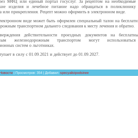
рез МФЦ или единый портал госуслуг. За рецептом на необходимые л
кие изделия и лечебное питание надо обращаться в поликлинику
а или прикрепления. Рецепт можно оформить в электронном виде.
лектронном виде может быть оформлен специальный талон на бесплатн
рожным транспортном дальнего следования к месту лечения и обратно.
верждения действительности проездных документов на бесплатн
дным железнодорожным транспортом могут использоватьс
онных систем о льготниках.
упает в силу с 01.09.2021 и действует до 01.09.2027.
Новости
|
Просмотров
:
354
|
Добавил
:
specyalistpodsinee