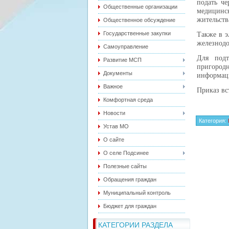
подать че
Общественные организации
медицинс
жительств
Общественное обсуждение
Государственные закупки
Также в э
железнодо
Самоуправление
Для подт
Развитие МСП
пригоро
Документы
информаци
Важное
Приказ вст
Комфортная среда
Новости
Категория
:
Устав МО
О сайте
О селе Подсинее
Полезные сайты
Обращения граждан
Муниципальный контроль
Бюджет для граждан
КАТЕГОРИИ РАЗДЕЛА