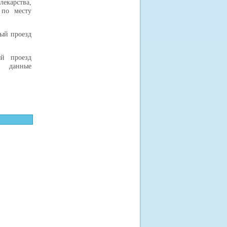
екарства,
 по месту
ый проезд
ый проезд
я данные