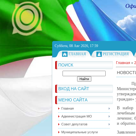
Офи
Суббота, 08 Авг 2026, 17:59
ГЛАВНАЯ
РЕГИСТРАЦИЯ
Главная
»
ПОИСК
НОВОСТ
П
ВХОД НА САЙТ
Министер
утвержде
граждан» 
МЕНЮ САЙТА
В набор 
Главная
лечебным 
Администрация МО
лечение; 
и обратно
Совет депутатов
Заявление
Муниципальные услуги