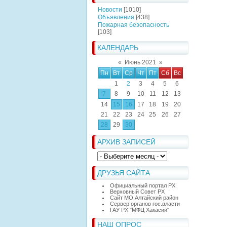
Новости
[1010]
Объявления
[438]
Пожарная безопасность
[103]
КАЛЕНДАРЬ
«
Июнь 2021
»
Пн
Вт
Ср
Чт
Пт
Сб
Вс
1
2
3
4
5
6
7
8
9
10
11
12
13
14
15
16
17
18
19
20
21
22
23
24
25
26
27
28
29
30
АРХИВ ЗАПИСЕЙ
ДРУЗЬЯ САЙТА
Официальный портал РХ
Верховный Совет РХ
Сайт МО Алтайский район
Сервер органов гос.власти
ГАУ РХ "МФЦ Хакасии"
НАШ ОПРОС