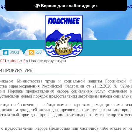
циальный портал Администрации Подсинского сельс
Версия для слабовидящих
ВХОД
RSS
2021
»
Июнь
»
2
» Новости прокуратуры
И ПРОКУРАТУРЫ
риказом Министерства труда и социальной защиты Российской Ф
ства здравоохранения Российской Федерации от 21.12.2020 № 929н/
нии Порядка предоставления набора социальных услуг отдельным к
установлен новый порядок предоставления льготникам набора социальны
входит обеспечение необходимыми лекарствами, медицинскими из
питанием для детей-инвалидов; предоставление путевки на санаторно
бесплатный проезд на пригородном железнодорожном транспорте к мес
.
 о предоставлении набора (полностью или частично) либо отказе от 