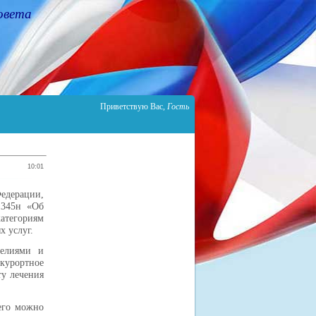
овета
Приветствую Вас
,
Гость
10:01
едерации,
1345н «Об
атегориям
х услуг.
делиями и
-курортное
ту лечения
него можно