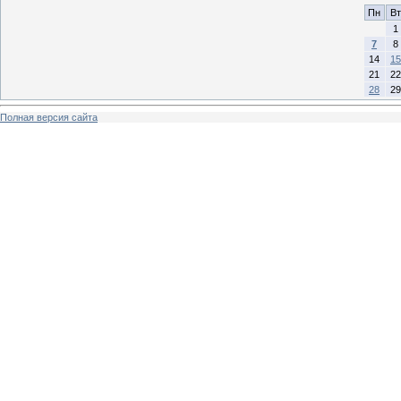
Пн
Вт
1
7
8
14
15
21
22
28
29
Полная версия сайта