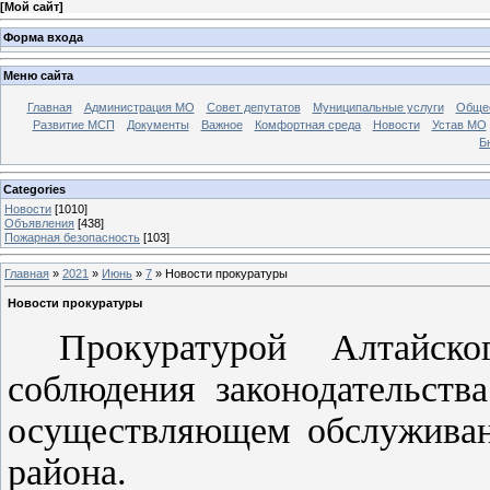
[
Мой сайт
]
Форма входа
Меню сайта
Главная
Администрация МО
Совет депутатов
Муниципальные услуги
Общес
Развитие МСП
Документы
Важное
Комфортная среда
Новости
Устав МО
Б
Categories
Новости
[1010]
Объявления
[438]
Пожарная безопасность
[103]
Главная
»
2021
»
Июнь
»
7
» Новости прокуратуры
Новости прокуратуры
Прокуратурой Алтайск
соблюдения законодательств
осуществляющем обслуживани
района.