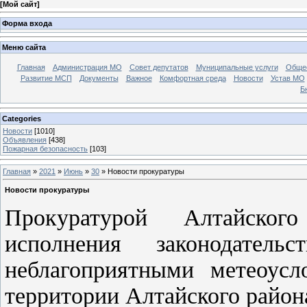
[
Мой сайт
]
Форма входа
Меню сайта
Главная
Администрация МО
Совет депутатов
Муниципальные услуги
Общес
Развитие МСП
Документы
Важное
Комфортная среда
Новости
Устав МО
Б
Categories
Новости
[1010]
Объявления
[438]
Пожарная безопасность
[103]
Главная
»
2021
»
Июнь
»
30
» Новости прокуратуры
Новости прокуратуры
Прокуратурой Алтайског
исполнения законодате
неблагоприятными метеоусл
территории Алтайского район