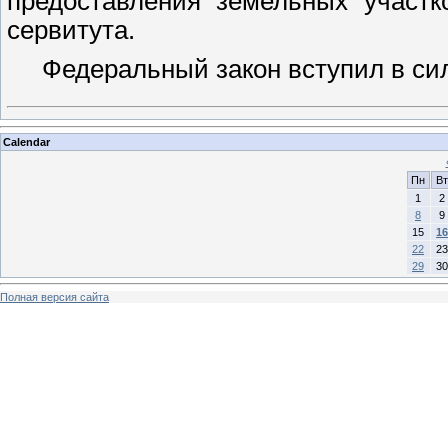
предоставления земельных участк
сервитута.
Федеральный закон вступил в силу 
Calendar
Пн
Вт
1
2
8
9
15
16
22
23
29
30
Полная версия сайта