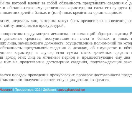
й по которой влечет за собой обязанность представлять сведения о д
 и обязательствах имущественного характера, на счета его супруги (
ннолетних детей в банках и (или) иных кредитных организациях.».
азом, перечень лиц, которым могут быть предоставлены сведения, с
ю тайну, дополняется прокуратурой.
онопроектом предусмотрен механизм, позволяющий обращать в доход Р
и денежные средства, поступившие на счета в банках и иных 
иях лица, замещающего должность, осуществление полномочий по кото
обязанность представлять сведения о доходах, об имуществе и обяза
енного характера, в случае, если сумма таких денежных средств 
ый доход этих лиц за отчетный период и предшествующие ему два 
и них не представлены достоверные сведения, подтверждающие зако
.
вается порядок проведения прокурорских проверок достоверности пред
о законности получения соответствующих денежных средств.
Новости
|
Просмотров
:
322
|
Добавил
:
specyalistpodsinee