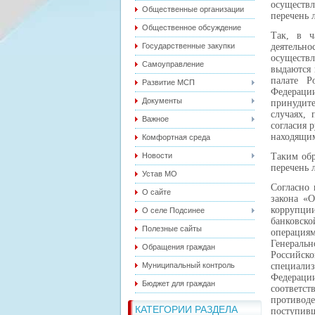
осуществ
Общественные организации
перечень 
Общественное обсуждение
Так, в ч
Государственные закупки
деятель
осуществл
Самоуправление
выдаются 
палате Р
Развитие МСП
Федерац
Документы
принудите
случаях, 
Важное
согласия 
находящим
Комфортная среда
Новости
Таким обр
перечень 
Устав МО
Согласно 
О сайте
закона «О
коррупции
О селе Подсинее
банковско
Полезные сайты
операция
Генераль
Обращения граждан
Российск
Муниципальный контроль
специали
Федераци
Бюджет для граждан
соответст
противод
КАТЕГОРИИ РАЗДЕЛА
поступив