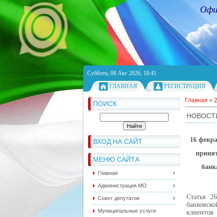
Офи
Суббота, 08 Авг 2026, 18:41
ГЛАВНАЯ
РЕГИСТРАЦИЯ
Главная
»
ПОИСК
НОВОСТ
16 февра
ВХОД НА САЙТ
принят
МЕНЮ САЙТА
банк
Главная
Администрация МО
Статья 2
Совет депутатов
банковск
Муниципальные услуги
клиентов