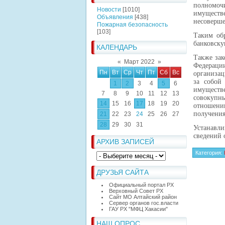
полномочи
Новости
[1010]
имуществе
Объявления
[438]
несоверше
Пожарная безопасность
[103]
Таким обр
банковску
КАЛЕНДАРЬ
Также зак
«
Март 2022
»
Федераци
Пн
Вт
Ср
Чт
Пт
Сб
Вс
организац
за собой 
1
2
3
4
5
6
имуществ
7
8
9
10
11
12
13
совокупн
14
15
16
17
18
19
20
отношени
получения
21
22
23
24
25
26
27
28
29
30
31
Устанавли
сведений 
АРХИВ ЗАПИСЕЙ
Категория
:
ДРУЗЬЯ САЙТА
Официальный портал РХ
Верховный Совет РХ
Сайт МО Алтайский район
Сервер органов гос.власти
ГАУ РХ "МФЦ Хакасии"
НАШ ОПРОС