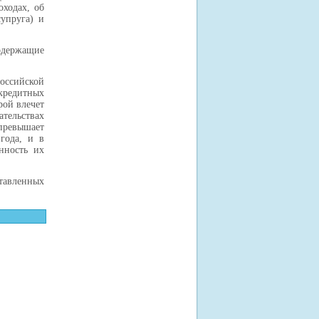
оходах, об
супруга) и
одержащие
оссийской
кредитных
рой влечет
тельствах
превышает
года, и в
нность их
ставленных