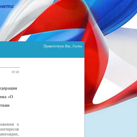
овета
Приветствую Вас
,
Гость
07:23
едерации
кона «О
ствии
ложения о
интересов
анизации,