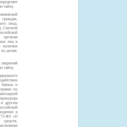
пределяет
ю тайну.
анковской
граждан,
ого лица,
), Счетной
оссийской
 органам
ных лиц в
и наличии
 по делам,
т закрытый
ю тайну.
ерального
одействии
 банках и
Справки по
анизацией
прокурора
 и другим
оссийской
ведении в
273-ФЗ «О
 средств,
ествление