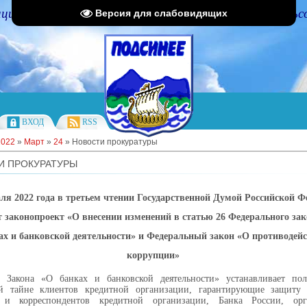
циальный портал Администрации Подсинского сельс
Версия для слабовидящих
ВХОД
RSS
2022
»
Март
»
24
» Новости прокуратуры
И ПРОКУРАТУРЫ
ля 2022 года в третьем чтении Государственной Думой Российской Ф
 законопроект «О внесении изменений в статью 26 Федерального за
ах и банковской деятельности» и Федеральный закон «О противодей
коррупции»
6 Закона «О банках и банковской деятельности» устанавливает по
ой тайне клиентов кредитной организации, гарантирующие защиту 
 и корреспондентов кредитной организации, Банка России, орг