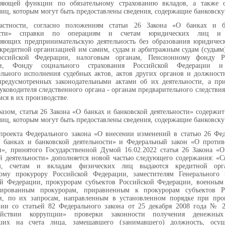
ляющей функции по обязательному страхованию вкладов, а также о
лиц, которым могут быть предоставлены сведения, содержащие банковску
астности, согласно положениям статьи 26 Закона «О банках и б
ности» справки по операциям и счетам юридических лиц и 
яющих предпринимательскую деятельность без образования юридическ
кредитной организацией им самим, судам и арбитражным судам (судьям
оссийской Федерации, налоговым органам, Пенсионному фонду Р
ии, Фонду социального страхования Российской Федерации и
льного исполнения судебных актов, актов других органов и должност
предусмотренных законодательными актами об их деятельности, а пр
руководителя следственного органа - органам предварительного следствия
ся в их производстве.
азом, статья 26 Закона «О банках и банковской деятельности» содержи
лиц, которым могут быть предоставлены сведения, содержащие банковску
проекта Федерального закона «О внесении изменений в статью 26 Фед
 банках и банковской деятельности» и Федеральный закон «О против
», принятого Государственной Думой 16.02.2022 статья 26 Закона «О
й деятельности» дополняется новой частью следующего содержания: «
м, счетам и вкладам физических лиц выдаются кредитной орг
ному прокурору Российской Федерации, заместителям Генерального 
ой Федерации, прокурорам субъектов Российской Федерации, военным
зированным прокурорам, приравненным к прокурорам субъектов Р
и, по их запросам, направленным в установленном порядке при про
вии со статьей 82 Федерального закона от 25 декабря 2008 года № 
ействии коррупции» проверки законности получения денежных
ших на счета лица, замещавшего (занимавшего) должность, осущ