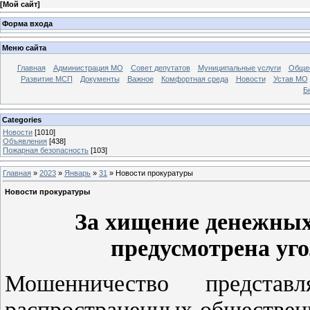
[
Мой сайт
]
Форма входа
Меню сайта
Главная
Администрация МО
Совет депутатов
Муниципальные услуги
Общес
Развитие МСП
Документы
Важное
Комфортная среда
Новости
Устав МО
Б
Categories
Новости
[1010]
Объявления
[438]
Пожарная безопасность
[103]
Главная
»
2023
»
Январь
»
31
» Новости прокуратуры
Новости прокуратуры
За хищение денежных 
предусмотрена уго
Мошенничество предста
распространенных обществен