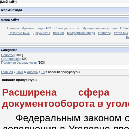
[
Мой сайт
]
Форма входа
Меню сайта
Главная
Администрация МО
Совет депутатов
Муниципальные услуги
Общес
Развитие МСП
Документы
Важное
Комфортная среда
Новости
Устав МО
Б
Categories
Новости
[1010]
Объявления
[438]
Пожарная безопасность
[103]
Главная
»
2024
»
Январь
»
19
» новости прокуратуры
новости прокуратуры
Расширена сфера п
документооборота в уго
Федеральным законом о
дополнения в Уголовно-пр