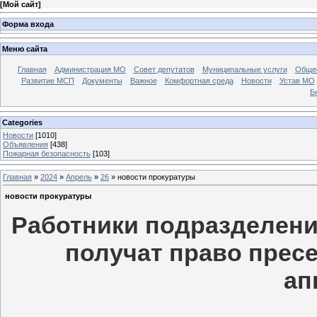
[
Мой сайт
]
Форма входа
Меню сайта
Главная
Администрация МО
Совет депутатов
Муниципальные услуги
Общес
Развитие МСП
Документы
Важное
Комфортная среда
Новости
Устав МО
Б
Categories
Новости
[1010]
Объявления
[438]
Пожарная безопасность
[103]
Главная
»
2024
»
Апрель
»
26
» новости прокуратуры
новости прокуратуры
Работники подразделени
получат право прес
ап