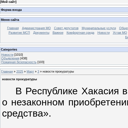
[
Мой сайт
]
Форма входа
Меню сайта
Главная
Администрация МО
Совет депутатов
Муниципальные услуги
Общес
Развитие МСП
Документы
Важное
Комфортная среда
Новости
Устав МО
Б
Categories
Новости
[1010]
Объявления
[438]
Пожарная безопасность
[103]
Главная
»
2025
»
Март
»
3
» новости прокуратуры
новости прокуратуры
В Республике Хакасия в
о незаконном приобретении
средства».