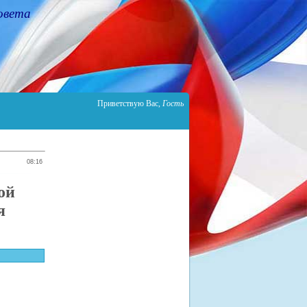
овета
Приветствую Вас
,
Гость
08:16
ой
я