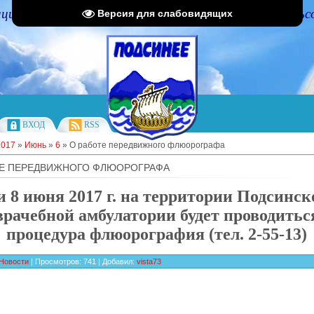
циальный портал Администрации Подсинского сельс
Версия для слабовидящих
ВХОД
RSS
2017
»
Июнь
»
6
» О работе передвижного флюорографа
ТЕ ПЕРЕДВИЖНОГО ФЛЮОРОГРАФА
и 8 июня 2017 г. на территории Подсинск
врачебной амбулатории будет проводитьс
процедура флюорография (тел. 2-55-13)
Новости
|
Просмотров
:
741
|
Добавил
:
vista73