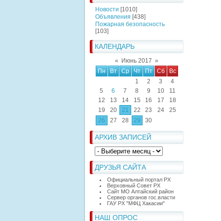
Новости
[1010]
Объявления
[438]
Пожарная безопасность
[103]
КАЛЕНДАРЬ
«
Июнь 2017
»
Пн
Вт
Ср
Чт
Пт
Сб
Вс
1
2
3
4
5
6
7
8
9
10
11
12
13
14
15
16
17
18
19
20
21
22
23
24
25
26
27
28
29
30
АРХИВ ЗАПИСЕЙ
ДРУЗЬЯ САЙТА
Официальный портал РХ
Верховный Совет РХ
Сайт МО Алтайский район
Сервер органов гос.власти
ГАУ РХ "МФЦ Хакасии"
НАШ ОПРОС