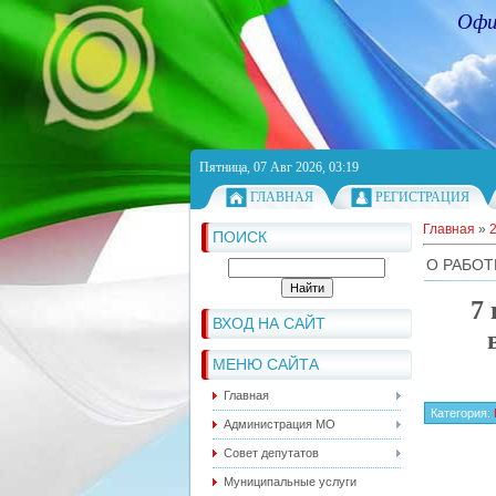
Офи
Пятница, 07 Авг 2026, 03:19
ГЛАВНАЯ
РЕГИСТРАЦИЯ
Главная
»
ПОИСК
О РАБО
7 
ВХОД НА САЙТ
МЕНЮ САЙТА
Главная
Категория
:
Администрация МО
Совет депутатов
Муниципальные услуги