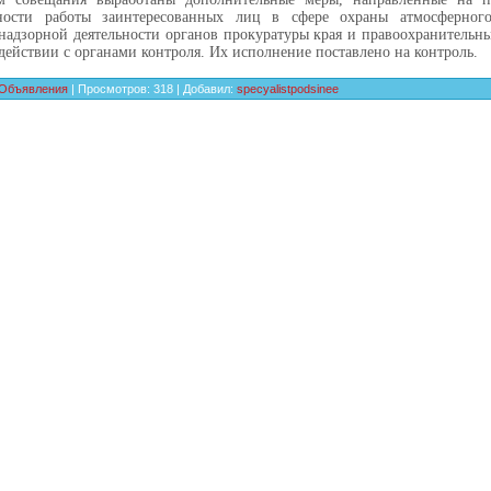
ности работы заинтересованных лиц в сфере охраны атмосферного
надзорной деятельности органов прокуратуры края и правоохранительн
действии с органами контроля. Их исполнение поставлено на контроль.
Объявления
|
Просмотров
:
318
|
Добавил
:
specyalistpodsinee