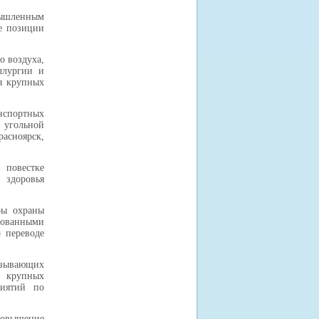
мышленным
е позиции
о воздуха,
ллургии и
ля крупных
анспортных
 угольной
асноярск,
 повестке
 здоровья
ры охраны
сованными
 переводе
азывающих
 крупных
риятий по
повышение