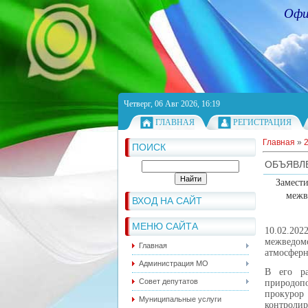
Офи
Четверг, 06 Авг 2026, 16:19
ГЛАВНАЯ
РЕГИСТРАЦИЯ
Главная
»
ПОИСК
ОБЪЯВЛ
Замести
межв
ВХОД НА САЙТ
МЕНЮ САЙТА
10.02.20
межведом
Главная
атмосферн
Администрация МО
В его ра
Совет депутатов
природопо
прокурор
Муниципальные услуги
контролир