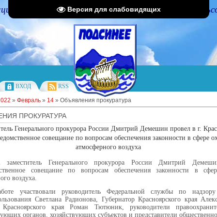
циальный портал Администрации Подсинского сельс
Версия для слабовидящих
ВХОД
RSS
2022
»
Февраль
»
14
» Объявления прокуратура
ЕНИЯ ПРОКУРАТУРА
тель Генерального прокурора России Дмитрий Демешин провел в г. Крас
едомственное совещание по вопросам обеспечения законности в сфере о
атмосферного воздуха
22 заместитель Генерального прокурора России Дмитрий Демеш
ственное совещание по вопросам обеспечения законности в сфе
ого воздуха.
боте участвовали руководитель Федеральной службы по надзор
льзования Светлана Радионова, Губернатор Красноярского края Алекс
 Красноярского края Роман Тютюник, руководители правоохрани
ующих органов, хозяйствующих субъектов и представители общественно