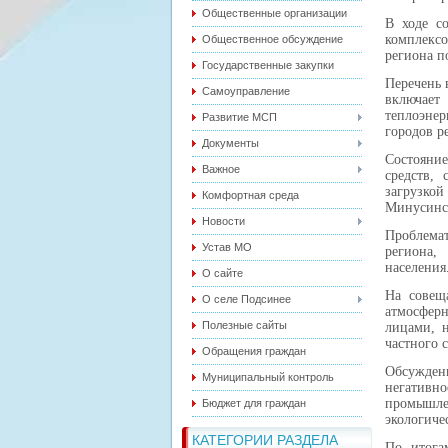
Общественные организации
В ходе с
комплекс
Общественное обсуждение
региона п
Государственные закупки
Перечень 
Самоуправление
включает
теплоэнер
Развитие МСП
городов р
Документы
Состояние
Важное
средств,
загрузко
Комфортная среда
Минусинс
Новости
Проблема
Устав МО
региона,
населения
О сайте
На совещ
О селе Подсинее
атмосфер
Полезные сайты
лицами, н
частного с
Обращения граждан
Обсужден
Муниципальный контроль
негатив
промышле
Бюджет для граждан
экологиче
КАТЕГОРИИ РАЗДЕЛА
По итога