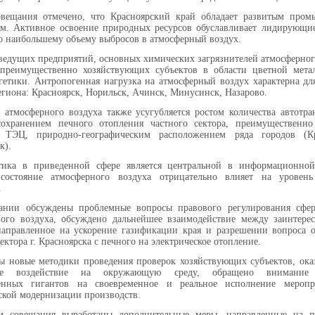
овещания отмечено, что Красноярский край обладает развитым про
ом. Активное освоение природных ресурсов обуславливает лидирующи
о наибольшему объему выбросов в атмосферный воздух.
ведущих предприятий, основных химических загрязнителей атмосферног
 преимущественно хозяйствующих субъектов в области цветной мета
гетики. Антропогенная нагрузка на атмосферный воздух характерна д
егиона: Красноярск, Норильск, Ачинск, Минусинск, Назарово.
 атмосферного воздуха также усугубляется ростом количества автотр
 сохранением печного отопления частного сектора, преимущественно
й ТЭЦ, природно-географическим расположением ряда городов (Кр
к).
тика в приведенной сфере является центральной в информационной
 состояние атмосферного воздуха отрицательно влияет на уровень
.
ании обсуждены проблемные вопросы правового регулирования сфе
ного воздуха, обсуждено дальнейшее взаимодействие между заинтере
аправленное на ускорение газификации края и разрешении вопроса о
ектора г. Красноярска с печного на электрическое отопление.
ы новые методики проведения проверок хозяйствующих субъектов, ок
ное воздействие на окружающую среду, обращено внимание
нных гигантов на своевременное и реальное исполнение мероп
ской модернизации производств.
м совещания выработаны дополнительные меры, направленные на 