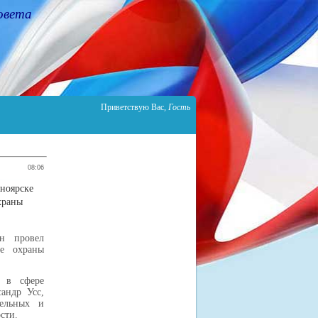
овета
Приветствую Вас
,
Гость
08:06
ноярске
храны
ин провел
ре охраны
у в сфере
андр Усс,
тельных и
сти.