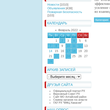
эффектив
Новости
[1010]
усиление 
Объявления
[438]
во взаимо
Пожарная безопасность
[103]
Категория
:
КАЛЕНДАРЬ
«
Февраль 2022
»
Пн
Вт
Ср
Чт
Пт
Сб
Вс
1
2
3
4
5
6
7
8
9
10
11
12
13
14
15
16
17
18
19
20
21
22
23
24
25
26
27
28
АРХИВ ЗАПИСЕЙ
ДРУЗЬЯ САЙТА
Официальный портал РХ
Верховный Совет РХ
Сайт МО Алтайский район
Сервер органов гос.власти
ГАУ РХ "МФЦ Хакасии"
НАШ ОПРОС