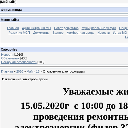
[
Мой сайт
]
Форма входа
Меню сайта
Главная
Администрация МО
Совет депутатов
Муниципальные услуги
Общес
Развитие МСП
Документы
Важное
Комфортная среда
Новости
Устав МО
Б
Categories
Новости
[1010]
Объявления
[438]
Пожарная безопасность
[103]
Главная
»
2020
»
Май
»
15
» Отключение электроэнергии
Отключение электроэнергии
Уважаемые жит
15.05.2020г с 10:00 до 1
проведения ремонтны
электроэнергии (фидер 3