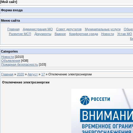
[
Мой сайт
]
Форма входа
Меню сайта
Главная
Администрация МО
Совет депутатов
Муниципальные услуги
Общес
Развитие МСП
Документы
Важное
Комфортная среда
Новости
Устав МО
Б
Categories
Новости
[1010]
Объявления
[438]
Пожарная безопасность
[103]
Главная
»
2020
»
Август
»
17
» Отключение электроэнергии
Отключение электроэнергии