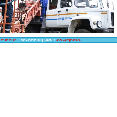
Объявления
|
Просмотров
:
484
|
Добавил
:
specyalistpodsinee