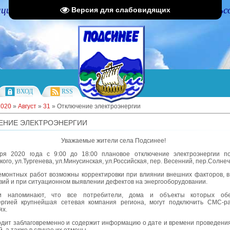
циальный портал Администрации Подсинского сельс
Версия для слабовидящих
ВХОД
RSS
2020
»
Август
»
31
» Отключение электроэнергии
ЕНИЕ ЭЛЕКТРОЭНЕРГИИ
Уважаемые жители села Подсинее!
ря 2020 года с 9:00 до 18:00 плановое отключение электроэнергии п
кого, ул.Тургенева, ул.Минусинская, ул.Российская, пер. Весенний, пер.Солне
емонтных работ возможны корректировки при влиянии внешних факторов, в
вий и при ситуационном выявлении дефектов на энергооборудовании.
ки напоминают, что все потребители, дома и объекты которых обе
ергией крупнейшая сетевая компания региона, могут подключить СМС-р
ях.
дит заблаговременно и содержит информацию о дате и времени проведени