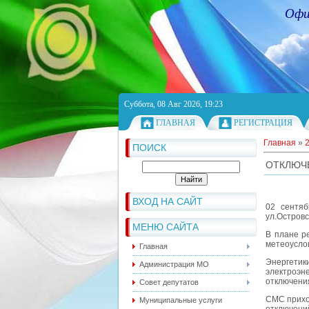
Офи
Суббота, 08 Авг 2026, 19:23
ГЛАВНАЯ
РЕГИСТРАЦИЯ
Главная
»
ПОИСК
ОТКЛЮЧ
ВХОД НА САЙТ
02 сентяб
ул.Островс
МЕНЮ САЙТА
В плане р
метеоусло
Главная
Энергети
Администрация МО
электроэн
отключени
Совет депутатов
СМС прихо
Муниципальные услуги