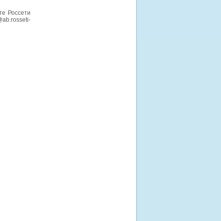
те Россети
ab.rosseti-