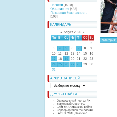
Новости
[1010]
Объявления
[438]
Пожарная безопасность
[103]
КАЛЕНДАРЬ
«
Август 2020
»
Пн
Вт
Ср
Чт
Пт
Сб
Вс
Категория
:
1
2
3
4
5
6
7
8
9
10
11
12
13
14
15
16
17
18
19
20
21
22
23
24
25
26
27
28
29
30
31
АРХИВ ЗАПИСЕЙ
ДРУЗЬЯ САЙТА
Официальный портал РХ
Верховный Совет РХ
Сайт МО Алтайский район
Сервер органов гос.власти
ГАУ РХ "МФЦ Хакасии"