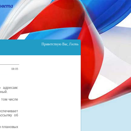
овета
Приветствую Вас
,
Гость
08:05
о адресам:
чный.
 том числе
спечивает
ассылку об
я плановых