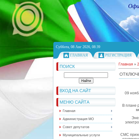
Офи
Суббота, 08 Авг 2026, 08:39
ГЛАВНАЯ
РЕГИСТРАЦИЯ
Главная
»
ПОИСК
ОТКЛЮЧ
ВХОД НА САЙТ
09 нояб
МЕНЮ САЙТА
В плане 
м
Главная
Эне
Администрация МО
электро
Совет депутатов
СМС прихо
Муниципальные услуги