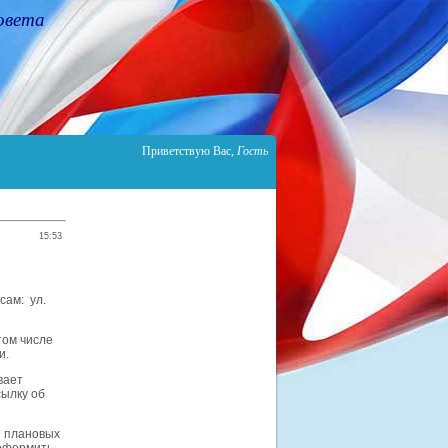
овета
Приветствую Вас
,
Гость
15:53
сам: ул.
том числе
и.
вает
сылку об
я плановых