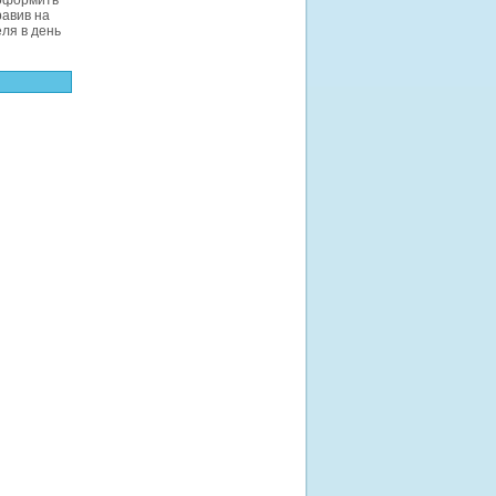
 оформить
равив на
ля в день