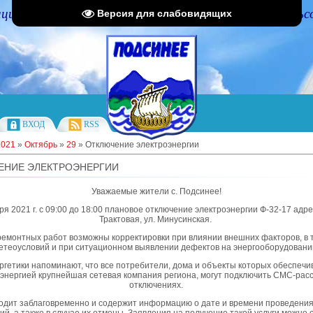
циальный портал Администрации Подсинского сельс
Версия для слабовидящих
ВХОД
RSS
2021
»
Октябрь
»
29
» Отключение электроэнергии
ЕНИЕ ЭЛЕКТРОЭНЕРГИИ
Уважаемые жители с. Подсинее!
ря 2021 г. с 09:00 до 18:00 плановое отключение электроэнергии Ф-32-17 адре
Трактовая, ул. Минусинская.
ремонтных работ возможны корректировки при влиянии внешних факторов, в 
етеоусловий и при ситуационном выявлении дефектов на энергооборудовани
ргетики напоминают, что все потребители, дома и объекты которых обеспечи
энергией крупнейшая сетевая компания региона, могут подключить СМС-рас
отключениях.
дит заблаговременно и содержит информацию о дате и времени проведени