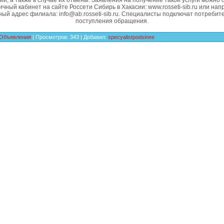
ий, а также в случае их отмены. Заявления на получение такой услуги можно
ичный кабинет на сайте Россети Сибирь в Хакасии: www.rosseti-sib.ru или нап
ый адрес филиала: info@ab.rosseti-sib.ru. Специалисты подключат потребите
поступления обращения.
Объявления
|
Просмотров
:
343
|
Добавил
:
specyalistpodsinee