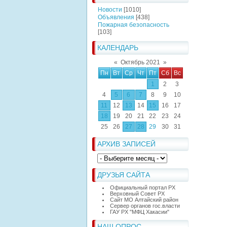
Новости
[1010]
Объявления
[438]
Пожарная безопасность
[103]
КАЛЕНДАРЬ
«
Октябрь 2021
»
Пн
Вт
Ср
Чт
Пт
Сб
Вс
1
2
3
4
5
6
7
8
9
10
11
12
13
14
15
16
17
18
19
20
21
22
23
24
25
26
27
28
29
30
31
АРХИВ ЗАПИСЕЙ
ДРУЗЬЯ САЙТА
Официальный портал РХ
Верховный Совет РХ
Сайт МО Алтайский район
Сервер органов гос.власти
ГАУ РХ "МФЦ Хакасии"
НАШ ОПРОС