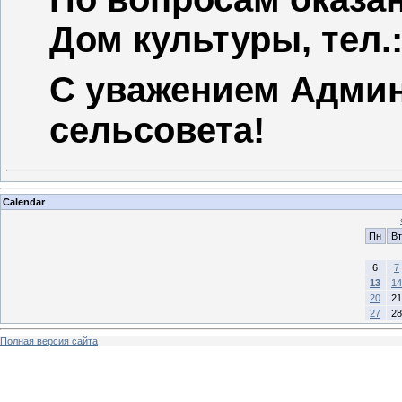
Дом культуры, тел.: 
С уважением Админ
сельсовета!
Calendar
Пн
Вт
6
7
13
14
20
21
27
28
Полная версия сайта