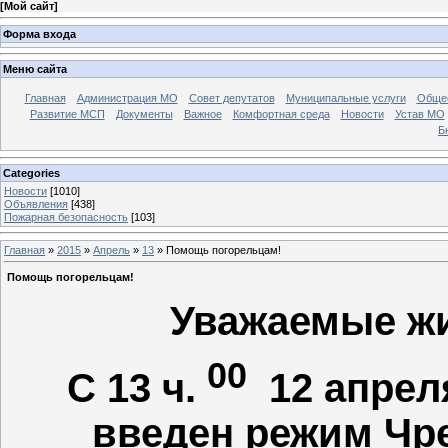
[
Мой сайт
]
Форма входа
Меню сайта
Главная
Администрация МО
Совет депутатов
Муниципальные услуги
Общес
Развитие МСП
Документы
Важное
Комфортная среда
Новости
Устав МО
Б
Categories
Новости
[1010]
Объявления
[438]
Пожарная безопасность
[103]
Главная
»
2015
»
Апрель
»
13
» Помощь погорельцам!
Помощь погорельцам!
Уважаемые жи
00
С 13 ч.
12 апреля
введен режим Чр