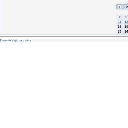
Пн
Вт
4
5
11
12
18
19
25
26
Полная версия сайта