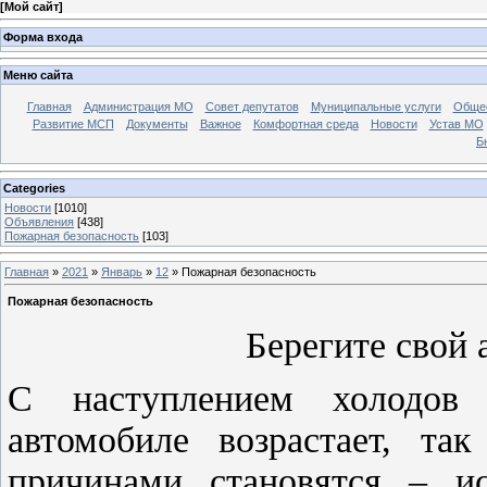
[
Мой сайт
]
Форма входа
Меню сайта
Главная
Администрация МО
Совет депутатов
Муниципальные услуги
Общес
Развитие МСП
Документы
Важное
Комфортная среда
Новости
Устав МО
Б
Categories
Новости
[1010]
Объявления
[438]
Пожарная безопасность
[103]
Главная
»
2021
»
Январь
»
12
» Пожарная безопасность
Пожарная безопасность
Берегите свой 
С наступлением холодов
автомобиле возрастает, та
причинами становятся – ис