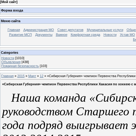
[
Мой сайт
]
Форма входа
Меню сайта
Главная
Администрация МО
Совет депутатов
Муниципальные услуги
Общес
Развитие МСП
Документы
Важное
Комфортная среда
Новости
Устав МО
Б
Categories
Новости
[1010]
Объявления
[438]
Пожарная безопасность
[103]
Главная
»
2015
»
Март
»
12
» «Сибирская Губерния» чемпион Первенства Республики 
«Сибирская Губерния» чемпион Первенства Республики Хакасия по хоккею с м
Наша команда «Сибирска
руководством Старшего т
года подряд выигрывает 