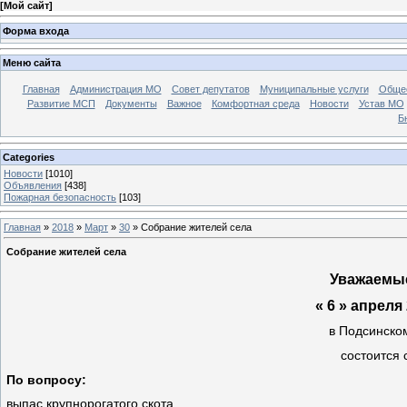
[
Мой сайт
]
Форма входа
Меню сайта
Главная
Администрация МО
Совет депутатов
Муниципальные услуги
Общес
Развитие МСП
Документы
Важное
Комфортная среда
Новости
Устав МО
Б
Categories
Новости
[1010]
Объявления
[438]
Пожарная безопасность
[103]
Главная
»
2018
»
Март
»
30
» Собрание жителей села
Собрание жителей села
Уважаемы
« 6 » апреля
в Подсинско
состоится 
По вопросу:
выпас крупнорогатого скота.