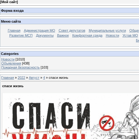
[
Мой сайт
]
Форма входа
Меню сайта
Главная
Администрация МО
Совет депутатов
Муниципальные услуги
Общес
Развитие МСП
Документы
Важное
Комфортная среда
Новости
Устав МО
Б
Categories
Новости
[1010]
Объявления
[438]
Пожарная безопасность
[103]
Главная
»
2022
»
Август
»
4
» спаси жизнь
спаси жизнь