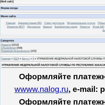
[
Мой сайт
]
Форма входа
Меню сайта
Главная
Администрация МО
Совет депутатов
Муниципальные услуги
Общес
Развитие МСП
Документы
Важное
Комфортная среда
Новости
Устав МО
Б
Categories
Новости
[1010]
Объявления
[438]
Пожарная безопасность
[103]
Главная
»
2024
»
Август
»
9
» УПРАВЛЕНИЕ ФЕДЕРАЛЬНОЙ НАЛОГОВОЙ СЛУЖБЫ П
УПРАВЛЕНИЕ ФЕДЕРАЛЬНОЙ НАЛОГОВОЙ СЛУЖБЫ ПО РЕСПУБЛИКЕ ХАКАС
Оформляйте платеж
wwww.nalog.ru
, e-mail:
Оформляйте платеж