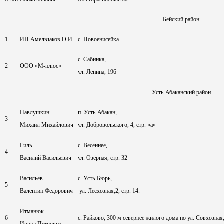
Бейский район
1
ИП Амельчаков О.И.
с. Новоенисейка
с. Сабинка,
2
ООО «М-плюс»
ул. Ленина, 196
Усть-Абаканский район
Павлушкин
п. Усть-Абакан,
3
Михаил Михайлович
ул. Добровольского, 4, стр. «а»
Гиль
с. Весеннее,
4
Василий Васильевич
ул. Озёрная, стр. 32
Васильев
с. Усть-Бюрь,
5
Валентин Федорович
ул. Лесхозная,2, стр. 14.
Итманюк
6
с. Райково, 300 м севернее жилого дома по ул. Совхозная