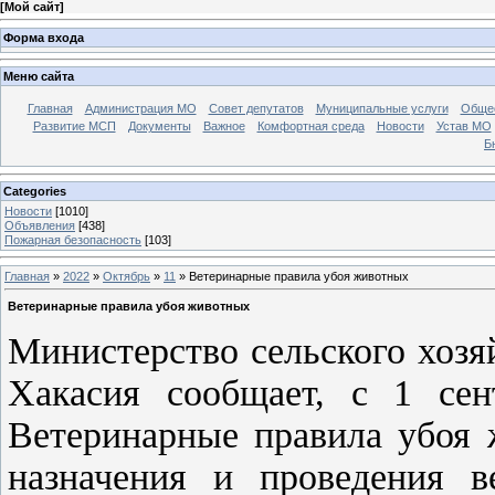
[
Мой сайт
]
Форма входа
Меню сайта
Главная
Администрация МО
Совет депутатов
Муниципальные услуги
Общес
Развитие МСП
Документы
Важное
Комфортная среда
Новости
Устав МО
Б
Categories
Новости
[1010]
Объявления
[438]
Пожарная безопасность
[103]
Главная
»
2022
»
Октябрь
»
11
» Ветеринарные правила убоя животных
Ветеринарные правила убоя животных
Министерство сельского хозя
Хакасия сообщает, с 1 сен
Ветеринарные правила убоя 
назначения и проведения ве