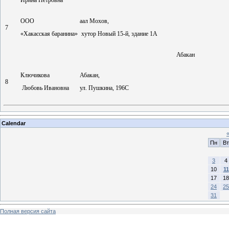
Ирина Петровна
ООО
аал Мохов,
7
«Хакасская баранина»
хутор Новый 15-й, здание 1А
Абакан
Ключикова
Абакан,
8
Любовь Ивановна
ул. Пушкина, 196С
Calendar
Пн
Вт
3
4
10
11
17
18
24
25
31
Полная версия сайта