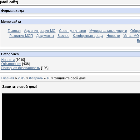
[
Мой сайт
]
Форма входа
Меню сайта
Главная
Администрация МО
Совет депутатов
Муниципальные услуги
Общес
Развитие МСП
Документы
Важное
Комфортная среда
Новости
Устав МО
Б
Categories
Новости
[1010]
Объявления
[438]
Пожарная безопасность
[103]
Главная
»
2019
»
Февраль
»
18
» Защитите свой дом!
Защитите свой дом!