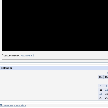
Прикрепления
:
Картинка 1
Calendar
Пн
Вт
4
5
11
12
18
19
25
26
Полная версия сайта