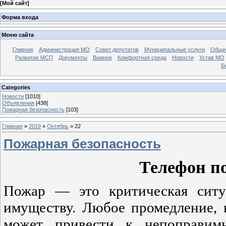
[
Мой сайт
]
Форма входа
Меню сайта
Главная
Администрация МО
Совет депутатов
Муниципальные услуги
Общес
Развитие МСП
Документы
Важное
Комфортная среда
Новости
Устав МО
Б
Categories
Новости
[1010]
Объявления
[438]
Пожарная безопасность
[103]
Главная
»
2019
»
Октябрь
»
22
Пожарная безопасность
Телефон п
Пожар — это критическая сит
имуществу. Любое промедление, 
может привести к непоправим