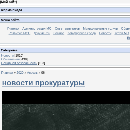
[
Мой сайт
]
Форма входа
Меню сайта
Главная
Администрация МО
Совет депутатов
Муниципальные услуги
Общес
Развитие МСП
Документы
Важное
Комфортная среда
Новости
Устав МО
Б
Categories
Новости
[1010]
Объявления
[438]
Пожарная безопасность
[103]
Главная
»
2020
»
Апрель
»
06
новости прокуратуры