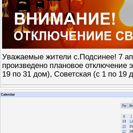
Уважаемые жители с.Подсинее! 7 апр
произведено плановое отключение э
19 по 31 дом), Советская (с 1 по 19 
Calendar
Пн
Вт
6
7
13
14
20
21
27
28