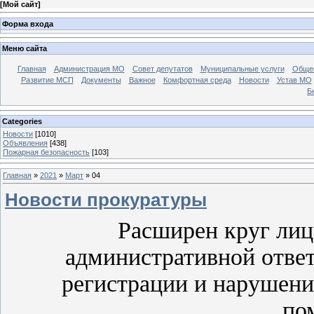
[
Мой сайт
]
Форма входа
Меню сайта
Главная
Администрация МО
Совет депутатов
Муниципальные услуги
Общес
Развитие МСП
Документы
Важное
Комфортная среда
Новости
Устав МО
Б
Categories
Новости
[1010]
Объявления
[438]
Пожарная безопасность
[103]
Главная
»
2021
»
Март
»
04
Новости прокуратуры
Расширен круг лиц
административной ответ
регистрации и нарушени
по