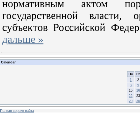
нормативным актом пор
государственной власти, о
субъектов Российской Феде
дальше »
Calendar
Пн
Вт
1
2
8
9
15
16
22
23
29
30
Полная версия сайта